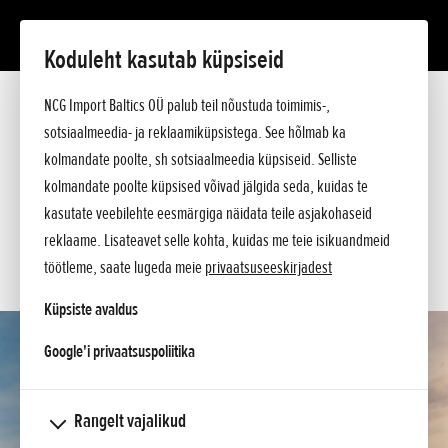
Koduleht kasutab küpsiseid
CB1000 HORNET
NCG Import Baltics OÜ palub teil nõustuda toimimis-,
Tutvustus
CB1000 Hornet SP
sotsiaalmeedia- ja reklaamiküpsistega. See hõlmab ka
Tehnilised andmed
kolmandate poolte, sh sotsiaalmeedia küpsiseid. Selliste
KÜSI PAKKUMIST
Hinnakiri
kolmandate poolte küpsised võivad jälgida seda, kuidas te
Küsi lisa
SOOVIN TEENINDUSE AEGA
kasutate veebilehte eesmärgiga näidata teile asjakohaseid
reklaame. Lisateavet selle kohta, kuidas me teie isikuandmeid
KONTAKT
töötleme, saate lugeda meie
privaatsuseeskirjadest
Küpsiste avaldus
opens in a new tab
Google'i privaatsuspoliitika
Rangelt vajalikud