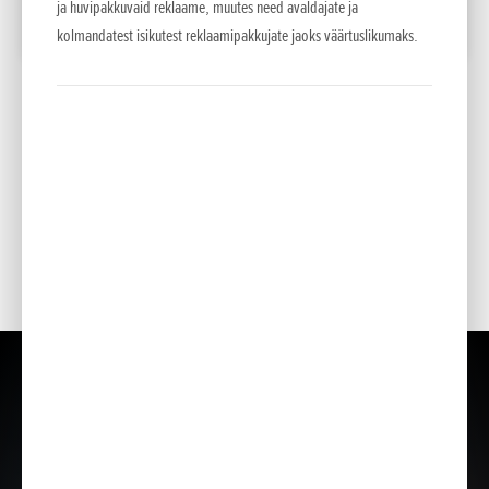
ja huvipakkuvaid reklaame, muutes need avaldajate ja
LISA VÕRDLUSESSE
kolmandatest isikutest reklaamipakkujate jaoks väärtuslikumaks.
*
Soovituslikud jaemüügihinnad.
Esitatud hinnad, põhivarustus ja lisavarustuse valik on teavitava iseloomuga . NCG
Import Baltics OÜ jätab õiguse muuta hindu ja varustuse loetelu või lõpetada mõne
mudeli müük ette teatamata.
Hinnad sisaldavad käibemaksu.