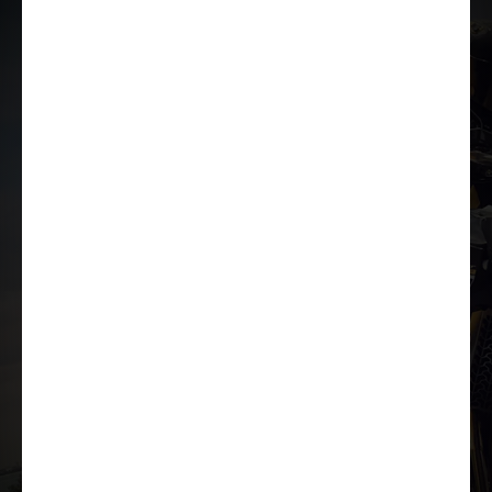
Lae tutvustus alla
Lisavarustus