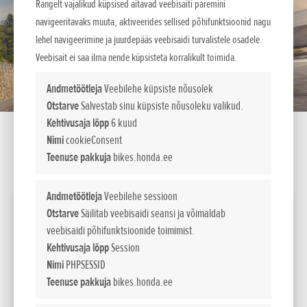
Rangelt vajalikud küpsised aitavad veebisaiti paremini
navigeeritavaks muuta, aktiveerides sellised põhifunktsioonid nagu
lehel navigeerimine ja juurdepääs veebisaidi turvalistele osadele.
Veebisait ei saa ilma nende küpsisteta korralikult toimida.
Andmetöötleja
Veebilehe küpsiste nõusolek
Otstarve
Salvestab sinu küpsiste nõusoleku valikud.
Kehtivusaja lõpp
6 kuud
Nimi
cookieConsent
Teenuse pakkuja
bikes.honda.ee
SEADISTA LIISINGUKALKULAATOR
Andmetöötleja
Veebilehe sessioon
2026 CB1000 HORNET SP
Otstarve
Säilitab veebisaidi seansi ja võimaldab
veebisaidi põhifunktsioonide toimimist.
Võimsus
Kehtivusaja lõpp
Session
kW / pmin
115,6kW/11,000min-1
Nimi
PHPSESSID
(95/1/EC)
Teenuse pakkuja
bikes.honda.ee
12 595
Maksumus