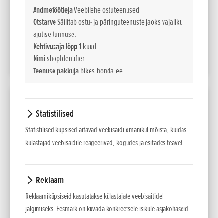
EUR sis. km 24%
Andmetöötleja
Veebilehe ostuteenused
Otstarve
Säilitab ostu- ja päringuteenuste jaoks vajaliku
150
Liising kuus
ajutise tunnuse.
60 kuud/10% sisse
Kehtivusaja lõpp
1 kuud
Nimi
shopIdentifier
LISA VÕRDLUSESSE
Teenuse pakkuja
bikes.honda.ee
2026 CB1000 HORNET
Statistilised
Võimsus
Statistilised küpsised aitavad veebisaidi omanikul mõista, kuidas
kW / pmin
111,6kW/11,000min-1
külastajad veebisaidile reageerivad, kogudes ja esitades teavet.
(95/1/EC)
10 995
Maksumus
EUR sis. km 24%
Reklaam
Reklaamiküpsiseid kasutatakse külastajate veebisaitidel
131
Liising kuus
60 kuud/10% sisse
jälgimiseks. Eesmärk on kuvada konkreetsele isikule asjakohaseid