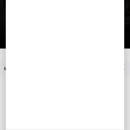
Kataloog
Kodu
Mudelid
CB1000 HORNET
Hinnakiri
Menüü
Sotsiaalmeedia
Facebook
YouTube