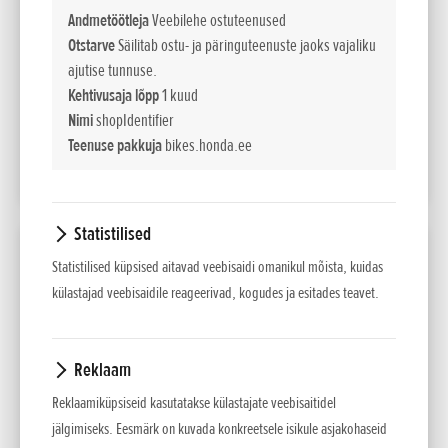
(95/1/EC)
Andmetöötleja
Veebilehe ostuteenused
Otstarve
Säilitab ostu- ja päringuteenuste jaoks vajaliku
38 915
Maksumus
EUR sis. km 24%
ajutise tunnuse.
Kehtivusaja lõpp
1 kuud
462
Liising kuus
Nimi
shopIdentifier
60 kuud/10% sisse
Teenuse pakkuja
bikes.honda.ee
LISA VÕRDLUSESSE
Statistilised
2026 GL1800 GOLD WING DCT
Statistilised küpsised aitavad veebisaidi omanikul mõista, kuidas
külastajad veebisaidile reageerivad, kogudes ja esitades teavet.
Võimsus
kW / pmin
93kW/5,500min-1
(95/1/EC)
Reklaam
29 915
Maksumus
Reklaamiküpsiseid kasutatakse külastajate veebisaitidel
EUR sis. km 24%
jälgimiseks. Eesmärk on kuvada konkreetsele isikule asjakohaseid