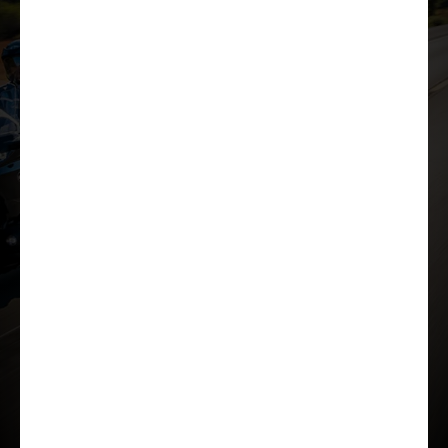
Lae tutvustus alla
Lisavarustus
Kataloog