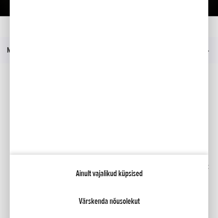
Kodu
Mudelid
GL1800 GOLD WING
Hinnakiri
Menüü
Sotsiaalmeedia
Facebook
YouTube
Kindlustus
Kataloogid
Liising
Minu Honda
Honda RoadSync
Ainult vajalikud küpsised
Värskenda nõusolekut
NCG Import Baltics OÜ
Privaatsustingimused ja küpsiste poliitika
Küpsiste seaded