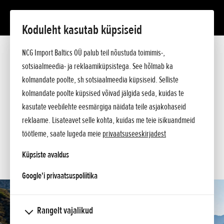
Koduleht kasutab küpsiseid
GL1800 GOLD WING
NCG Import Baltics OÜ palub teil nõustuda toimimis-,
Tutvustus
Tehnilised andmed
sotsiaalmeedia- ja reklaamiküpsistega. See hõlmab ka
Hinnakiri
kolmandate poolte, sh sotsiaalmeedia küpsiseid. Selliste
KÜSI PAKKUMIST
Argumendid
kolmandate poolte küpsised võivad jälgida seda, kuidas te
Küsi lisa
SOOVIN PROOVISÕIDULE
kasutate veebilehte eesmärgiga näidata teile asjakohaseid
reklaame. Lisateavet selle kohta, kuidas me teie isikuandmeid
SOOVIN TEENINDUSE AEGA
töötleme, saate lugeda meie
privaatsuseeskirjadest
KONTAKT
Küpsiste avaldus
opens in a new tab
Google'i privaatsuspoliitika
Rangelt vajalikud