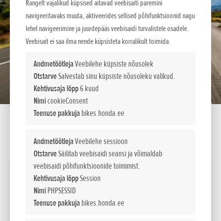
Rangelt vajalikud küpsised aitavad veebisaiti paremini
navigeeritavaks muuta, aktiveerides sellised põhifunktsioonid nagu
lehel navigeerimine ja juurdepääs veebisaidi turvalistele osadele.
Veebisait ei saa ilma nende küpsisteta korralikult toimida.
Andmetöötleja
Veebilehe küpsiste nõusolek
Otstarve
Salvestab sinu küpsiste nõusoleku valikud.
Kehtivusaja lõpp
6 kuud
Nimi
cookieConsent
Teenuse pakkuja
bikes.honda.ee
Andmetöötleja
Veebilehe sessioon
SEADISTA LIISINGUKALKULAATOR
Otstarve
Säilitab veebisaidi seansi ja võimaldab
veebisaidi põhifunktsioonide toimimist.
2026 GL1800 GOLD WING TOUR DCT
Kehtivusaja lõpp
Session
Nimi
PHPSESSID
Võimsus
Teenuse pakkuja
bikes.honda.ee
kW / pmin
93kW/5,500min-1