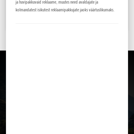
355
Liising kuus
ja huvipakkuvaid reklaame, muutes need avaldajate ja
60 kuud/10% sisse
kolmandatest isikutest reklaamipakkujate jaoks väärtuslikumaks.
LISA VÕRDLUSESSE