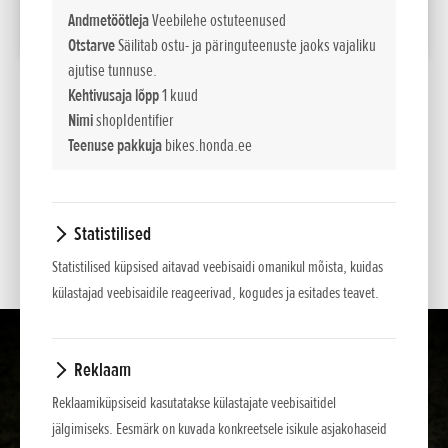
Andmetöötleja
Veebilehe ostuteenused
LISA VÕRDLUSESSE
Otstarve
Säilitab ostu- ja päringuteenuste jaoks vajaliku
ajutise tunnuse.
Kehtivusaja lõpp
1 kuud
*
Soovituslikud jaemüügihinnad.
Nimi
shopIdentifier
Teenuse pakkuja
bikes.honda.ee
Esitatud hinnad, põhivarustus ja lisavarustuse valik on teavitava iseloomuga . NCG
Import Baltics OÜ jätab õiguse muuta hindu ja varustuse loetelu või lõpetada mõne
mudeli müük ette teatamata.
Statistilised
Hinnad sisaldavad käibemaksu.
Statistilised küpsised aitavad veebisaidi omanikul mõista, kuidas
külastajad veebisaidile reageerivad, kogudes ja esitades teavet.
Reklaam
Reklaamiküpsiseid kasutatakse külastajate veebisaitidel
jälgimiseks. Eesmärk on kuvada konkreetsele isikule asjakohaseid