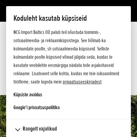
Koduleht kasutab küpsiseid
Montesa COTA 4Ride
NCG Import Baltics OÜ palub teil nõustuda toimimis-,
Tutvustus
Tehnilised andmed
sotsiaalmeedia- ja reklaamiküpsistega. See hõlmab ka
Hinnakiri
kolmandate poolte, sh sotsiaalmeedia küpsiseid. Selliste
KÜSI PAKKUMIST
Argumendid
kolmandate poolte küpsised võivad jälgida seda, kuidas te
Küsi lisa
SOOVIN TEENINDUSE AEGA
kasutate veebilehte eesmärgiga näidata teile asjakohaseid
reklaame. Lisateavet selle kohta, kuidas me teie isikuandmeid
KONTAKT
töötleme, saate lugeda meie
privaatsuseeskirjadest
Küpsiste avaldus
opens in a new tab
Google'i privaatsuspoliitika
Rangelt vajalikud