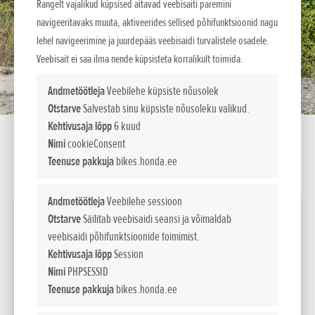
Rangelt vajalikud küpsised aitavad veebisaiti paremini
navigeeritavaks muuta, aktiveerides sellised põhifunktsioonid nagu
lehel navigeerimine ja juurdepääs veebisaidi turvalistele osadele.
Veebisait ei saa ilma nende küpsisteta korralikult toimida.
Andmetöötleja
Veebilehe küpsiste nõusolek
Otstarve
Salvestab sinu küpsiste nõusoleku valikud.
Kehtivusaja lõpp
6 kuud
Nimi
cookieConsent
Teenuse pakkuja
bikes.honda.ee
SEADISTA LIISINGUKALKULAATOR
Andmetöötleja
Veebilehe sessioon
2026 Montesa Cota 4Ride
Otstarve
Säilitab veebisaidi seansi ja võimaldab
veebisaidi põhifunktsioonide toimimist.
8 865
Maksumus
Kehtivusaja lõpp
Session
EUR sis. km 24%
Nimi
PHPSESSID
105
Liising kuus
Teenuse pakkuja
bikes.honda.ee
60 kuud/10% sisse