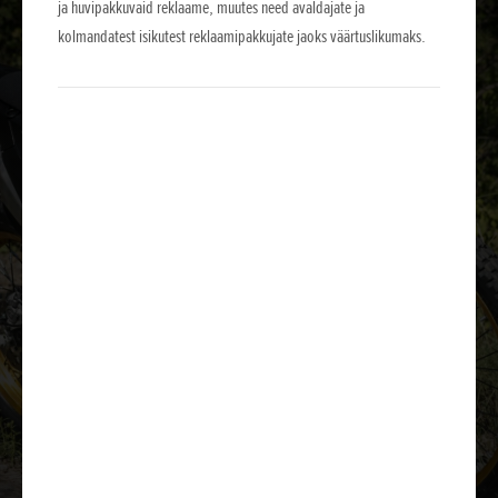
ja huvipakkuvaid reklaame, muutes need avaldajate ja
kolmandatest isikutest reklaamipakkujate jaoks väärtuslikumaks.
Lae tutvustus alla
Lisavarustus