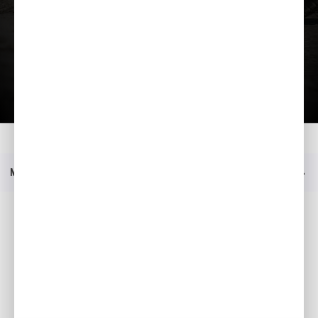
Kataloog
Kodu
Mudelid
Montesa COTA 4Ride
Hinnakiri
Menüü
Sotsiaalmeedia
Facebook
YouTube