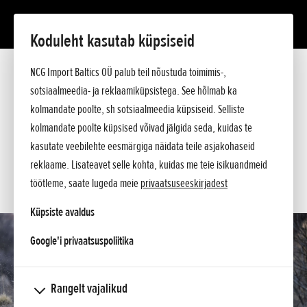
Koduleht kasutab küpsiseid
Redmoto CRF450RX Enduro
NCG Import Baltics OÜ palub teil nõustuda toimimis-,
Tutvustus
Tehnilised andmed
sotsiaalmeedia- ja reklaamiküpsistega. See hõlmab ka
Hinnakiri
kolmandate poolte, sh sotsiaalmeedia küpsiseid. Selliste
KÜSI PAKKUMIST
Argumendid
kolmandate poolte küpsised võivad jälgida seda, kuidas te
Küsi lisa
SOOVIN TEENINDUSE AEGA
kasutate veebilehte eesmärgiga näidata teile asjakohaseid
reklaame. Lisateavet selle kohta, kuidas me teie isikuandmeid
KONTAKT
töötleme, saate lugeda meie
privaatsuseeskirjadest
Küpsiste avaldus
opens in a new tab
Google'i privaatsuspoliitika
Rangelt vajalikud