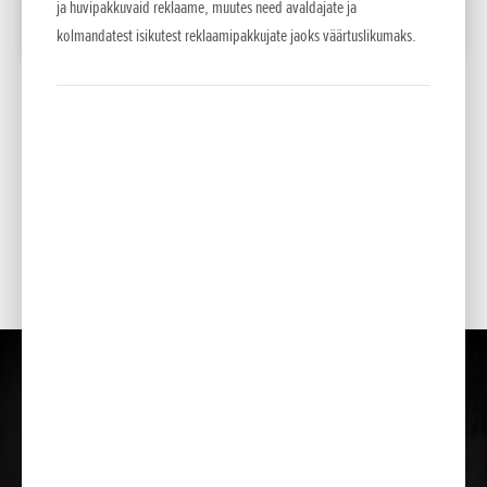
ja huvipakkuvaid reklaame, muutes need avaldajate ja
LISA VÕRDLUSESSE
kolmandatest isikutest reklaamipakkujate jaoks väärtuslikumaks.
*
Soovituslikud jaemüügihinnad.
Esitatud hinnad, põhivarustus ja lisavarustuse valik on teavitava iseloomuga . NCG
Import Baltics OÜ jätab õiguse muuta hindu ja varustuse loetelu või lõpetada mõne
mudeli müük ette teatamata.
Hinnad sisaldavad käibemaksu.