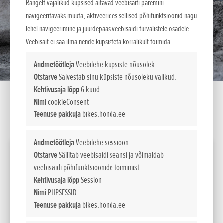
Rangelt vajalikud küpsised aitavad veebisaiti paremini
navigeeritavaks muuta, aktiveerides sellised põhifunktsioonid nagu
lehel navigeerimine ja juurdepääs veebisaidi turvalistele osadele.
Veebisait ei saa ilma nende küpsisteta korralikult toimida.
Andmetöötleja
Veebilehe küpsiste nõusolek
Otstarve
Salvestab sinu küpsiste nõusoleku valikud.
Kehtivusaja lõpp
6 kuud
Nimi
cookieConsent
Teenuse pakkuja
bikes.honda.ee
SEADISTA LIISINGUKALKULAATOR
Andmetöötleja
Veebilehe sessioon
2025 Redmoto CRF450RX Enduro
Otstarve
Säilitab veebisaidi seansi ja võimaldab
veebisaidi põhifunktsioonide toimimist.
Võimsus
Kehtivusaja lõpp
Session
kW / pmin
41,3kW/9,500min-1
Nimi
PHPSESSID
(95/1/EC)
Teenuse pakkuja
bikes.honda.ee
12 590
Maksumus