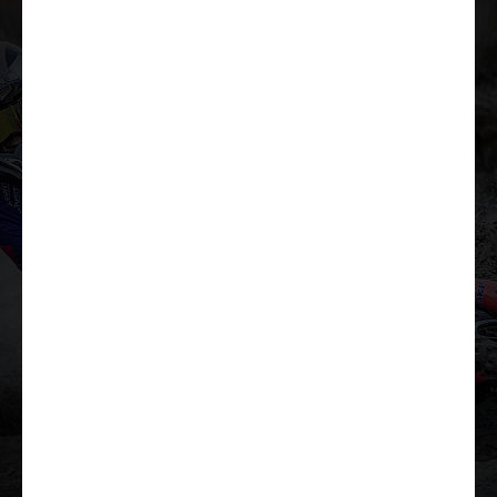
Lae tutvustus alla
Lisavarustus