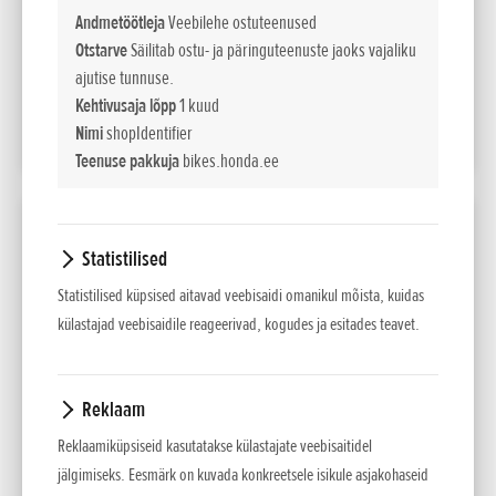
EUR sis. km 24%
Andmetöötleja
Veebilehe ostuteenused
Otstarve
Säilitab ostu- ja päringuteenuste jaoks vajaliku
149
Liising kuus
ajutise tunnuse.
60 kuud/10% sisse
Kehtivusaja lõpp
1 kuud
Nimi
shopIdentifier
LISA VÕRDLUSESSE
Teenuse pakkuja
bikes.honda.ee
2025 Redmoto CRF450RX Enduro Special
Statistilised
Võimsus
Statistilised küpsised aitavad veebisaidi omanikul mõista, kuidas
kW / pmin
41,3kW/9,500min-1
külastajad veebisaidile reageerivad, kogudes ja esitades teavet.
(95/1/EC)
13 875
Maksumus
EUR sis. km 24%
Reklaam
Reklaamiküpsiseid kasutatakse külastajate veebisaitidel
165
Liising kuus
60 kuud/10% sisse
jälgimiseks. Eesmärk on kuvada konkreetsele isikule asjakohaseid