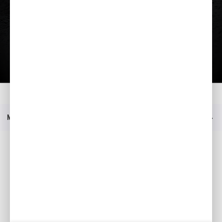
Kataloog
Kodu
Mudelid
Redmoto CRF450RX Enduro
Hinnakiri
Menüü
Sotsiaalmeedia
Facebook
YouTube