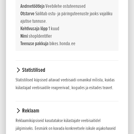
kolmekäiguline automaatsiduriga käigukast teevad CRF50F-
Andmetöötleja
Veebilehe ostuteenused
ist nauditava sõiduvahendi. Tugev ja vastupidav, jõulise
Otstarve
Säilitab ostu- ja päringuteenuste jaoks vajaliku
kujundusega ja väikese, 550 mm sadulakõrgusega CRF on
ajutise tunnuse.
Kehtivusaja lõpp
1 kuud
valmistatud spetsiaalselt selleks, et ka pere pisimad
Nimi
shopIdentifier
motospordihuvilised saaksid endale Honda sõidunaudingut
Teenuse pakkuja
bikes.honda.ee
lubada.
Statistilised
Statistilised küpsised aitavad veebisaidi omanikul mõista, kuidas
külastajad veebisaidile reageerivad, kogudes ja esitades teavet.
Reklaam
Reklaamiküpsiseid kasutatakse külastajate veebisaitidel
jälgimiseks. Eesmärk on kuvada konkreetsele isikule asjakohaseid