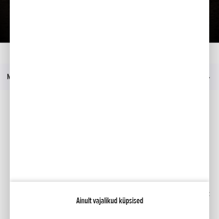
Kataloog
Kodu
Mudelid
CRF50F
Menüü
Sotsiaalmeedia
Facebook
YouTube
Kindlustus
Kataloogid
Liising
Minu Honda
Honda RoadSync
Ainult vajalikud küpsised