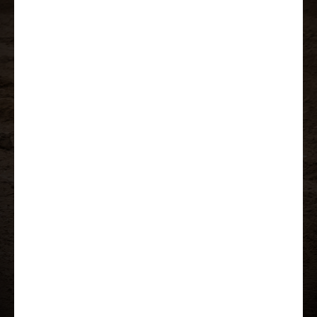
Lae tutvustus alla
Lisavarustus