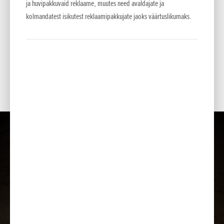
ja huvipakkuvaid reklaame, muutes need avaldajate ja
Värvid
kolmandatest isikutest reklaamipakkujate jaoks väärtuslikumaks.