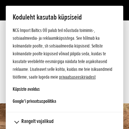
Koduleht kasutab küpsiseid
CRF50F
NCG Import Baltics OÜ palub teil nõustuda toimimis-,
Tutvustus
Tehnilised andmed
sotsiaalmeedia- ja reklaamiküpsistega. See hõlmab ka
Hinnakiri
kolmandate poolte, sh sotsiaalmeedia küpsiseid. Selliste
KÜSI PAKKUMIST
Argumendid
kolmandate poolte küpsised võivad jälgida seda, kuidas te
Küsi lisa
SOOVIN PROOVISÕIDULE
kasutate veebilehte eesmärgiga näidata teile asjakohaseid
reklaame. Lisateavet selle kohta, kuidas me teie isikuandmeid
SOOVIN TEENINDUSE AEGA
töötleme, saate lugeda meie
privaatsuseeskirjadest
KONTAKT
Küpsiste avaldus
opens in a new tab
Google'i privaatsuspoliitika
Rangelt vajalikud