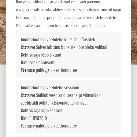
Rangelt vajalikud küpsised aitavad veebisaiti paremini
navigeeritavaks muuta, aktiveerides sellised põhifunktsioonid nagu
lehel navigeerimine ja juurdepääs veebisaidi turvalistele osadele.
Veebisait ei saa ilma nende küpsisteta korralikult toimida.
Andmetöötleja
Veebilehe küpsiste nõusolek
Otstarve
Salvestab sinu küpsiste nõusoleku valikud.
Kehtivusaja lõpp
6 kuud
Nimi
cookieConsent
Teenuse pakkuja
bikes.honda.ee
Andmetöötleja
Veebilehe sessioon
Parim algajaile
Otstarve
Säilitab veebisaidi seansi ja võimaldab
veebisaidi põhifunktsioonide toimimist.
Kõige kauem turul püsinud Honda maastikuratas CRF50F on
Kehtivusaja lõpp
Session
kõige ehtsam minimootorratas ja on seepärast eelistatuim
Nimi
PHPSESSID
algajaile mõeldud sõiduvahend maailmas. Selle pööratud
Teenuse pakkuja
bikes.honda.ee
hark, 49 cm3 neljataktiline mootor ja kergesti käsitsetav