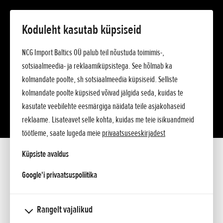
Koduleht kasutab küpsiseid
NCG Import Baltics OÜ palub teil nõustuda toimimis-,
sotsiaalmeedia- ja reklaamiküpsistega. See hõlmab ka
kolmandate poolte, sh sotsiaalmeedia küpsiseid. Selliste
kolmandate poolte küpsised võivad jälgida seda, kuidas te
kasutate veebilehte eesmärgiga näidata teile asjakohaseid
reklaame. Lisateavet selle kohta, kuidas me teie isikuandmeid
töötleme, saate lugeda meie
privaatsuseeskirjadest
Küpsiste avaldus
VAATA LÄHEMALT
UUED 2026 AASTA MUDELID
CB750 Hornet E-Clutch
UUS 2026 CB1000GT
opens in a new tab
Google'i privaatsuspoliitika
VAATA LÄHEMALT
VAATA LÄHEMALT
VAATA LÄHEMALT
Rangelt vajalikud