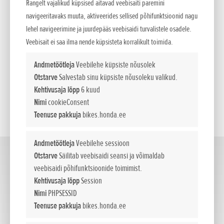
Rangelt vajalikud küpsised aitavad veebisaiti paremini
navigeeritavaks muuta, aktiveerides sellised põhifunktsioonid nagu
lehel navigeerimine ja juurdepääs veebisaidi turvalistele osadele.
KÜSI PAKKUMIST
Veebisait ei saa ilma nende küpsisteta korralikult toimida.
SOOVIN PROOVISÕIDULE
Andmetöötleja
Veebilehe küpsiste nõusolek
Otstarve
Salvestab sinu küpsiste nõusoleku valikud.
SOOVIN TEENINDUSE AEGA
Kehtivusaja lõpp
6 kuud
Nimi
cookieConsent
KONTAKT
Teenuse pakkuja
bikes.honda.ee
Andmetöötleja
Veebilehe sessioon
Otstarve
Säilitab veebisaidi seansi ja võimaldab
Supersport
(4)
veebisaidi põhifunktsioonide toimimist.
Kehtivusaja lõpp
Session
Nimi
PHPSESSID
Teenuse pakkuja
bikes.honda.ee