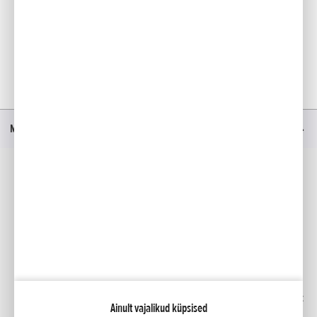
TELLI UUDISKIRI
Menüü
Sotsiaalmeedia
Facebook
YouTube
Kindlustus
Kataloogid
Liising
Minu Honda
Honda RoadSync
Ainult vajalikud küpsised