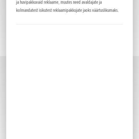
ja huvipakkuvaid reklaame, muutes need avaldajate ja
kolmandatest isikutest reklaamipakkujate jaoks väärtuslikumaks.
Custom
(2)