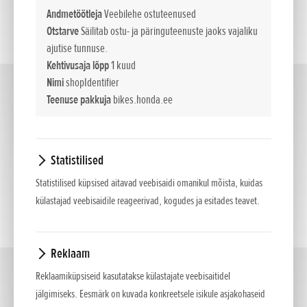
Andmetöötleja
Veebilehe ostuteenused
Otstarve
Säilitab ostu- ja päringuteenuste jaoks vajaliku
ajutise tunnuse.
Kehtivusaja lõpp
1 kuud
Nimi
shopIdentifier
Touring
(3)
Teenuse pakkuja
bikes.honda.ee
Statistilised
Statistilised küpsised aitavad veebisaidi omanikul mõista, kuidas
külastajad veebisaidile reageerivad, kogudes ja esitades teavet.
Reklaam
Street
Reklaamiküpsiseid kasutatakse külastajate veebisaitidel
(7)
jälgimiseks. Eesmärk on kuvada konkreetsele isikule asjakohaseid