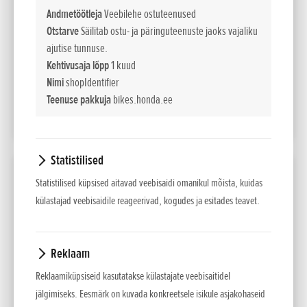
(95/1/EC)
Andmetöötleja
Veebilehe ostuteenused
Otstarve
Säilitab ostu- ja päringuteenuste jaoks vajaliku
18 540
Maksumus
EUR sis. km 24%
ajutise tunnuse.
Kehtivusaja lõpp
1 kuud
220
Liising kuus
Nimi
shopIdentifier
60 kuud/10% sisse
Teenuse pakkuja
bikes.honda.ee
LISA VÕRDLUSESSE
Statistilised
2026 CRF1100L Africa Twin DCT
Statistilised küpsised aitavad veebisaidi omanikul mõista, kuidas
külastajad veebisaidile reageerivad, kogudes ja esitades teavet.
Võimsus
kW / pmin
75kW/7 500min-1
(95/1/EC)
Reklaam
16 590
Maksumus
Reklaamiküpsiseid kasutatakse külastajate veebisaitidel
EUR sis. km 24%
jälgimiseks. Eesmärk on kuvada konkreetsele isikule asjakohaseid