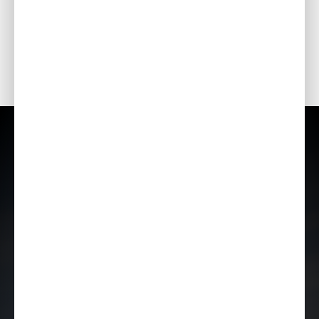
Import Baltics OÜ jätab õiguse muuta hindu ja varustuse loetelu või lõpetada mõne
mudeli müük ette teatamata.
Hinnad sisaldavad käibemaksu.