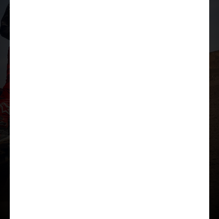
Lae tutvustus alla
Lisavarustus
Kataloog