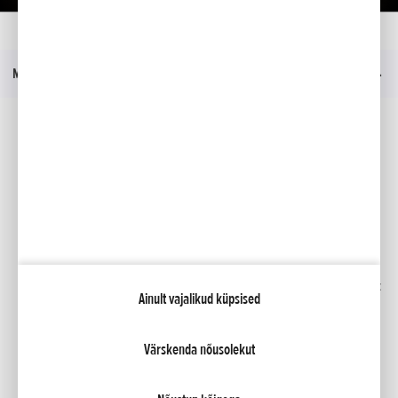
Kodu
Mudelid
CRF1100L Africa Twin
Hinnakiri
Menüü
Sotsiaalmeedia
Facebook
YouTube
Kindlustus
Kataloogid
Liising
Minu Honda
Honda RoadSync
Ainult vajalikud küpsised
Värskenda nõusolekut
NCG Import Baltics OÜ
Privaatsustingimused ja küpsiste poliitika
Küpsiste seaded