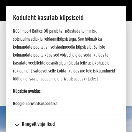
Koduleht kasutab küpsiseid
CRF1100L Africa Twin
NCG Import Baltics OÜ palub teil nõustuda toimimis-,
Tutvustus
Tehnilised andmed
sotsiaalmeedia- ja reklaamiküpsistega. See hõlmab ka
Hinnakiri
kolmandate poolte, sh sotsiaalmeedia küpsiseid. Selliste
KÜSI PAKKUMIST
Argumendid
kolmandate poolte küpsised võivad jälgida seda, kuidas te
Küsi lisa
SOOVIN PROOVISÕIDULE
kasutate veebilehte eesmärgiga näidata teile asjakohaseid
reklaame. Lisateavet selle kohta, kuidas me teie isikuandmeid
SOOVIN TEENINDUSE AEGA
töötleme, saate lugeda meie
privaatsuseeskirjadest
KONTAKT
Küpsiste avaldus
opens in a new tab
Google'i privaatsuspoliitika
Rangelt vajalikud