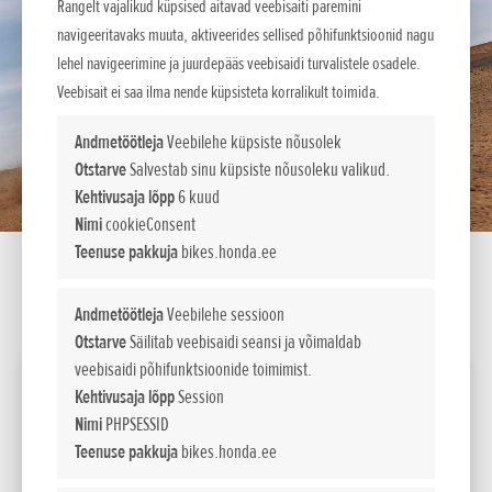
Rangelt vajalikud küpsised aitavad veebisaiti paremini
navigeeritavaks muuta, aktiveerides sellised põhifunktsioonid nagu
lehel navigeerimine ja juurdepääs veebisaidi turvalistele osadele.
Veebisait ei saa ilma nende küpsisteta korralikult toimida.
Andmetöötleja
Veebilehe küpsiste nõusolek
Otstarve
Salvestab sinu küpsiste nõusoleku valikud.
Kehtivusaja lõpp
6 kuud
Nimi
cookieConsent
Teenuse pakkuja
bikes.honda.ee
Andmetöötleja
Veebilehe sessioon
SEADISTA LIISINGUKALKULAATOR
Otstarve
Säilitab veebisaidi seansi ja võimaldab
veebisaidi põhifunktsioonide toimimist.
2026 CRF1100L Africa Twin DCT Electronic Suspension
Kehtivusaja lõpp
Session
Nimi
PHPSESSID
Võimsus
Teenuse pakkuja
bikes.honda.ee
kW / pmin
75kW/7 500min-1