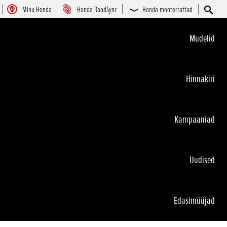
Minu Honda
Honda RoadSync
Honda mootorrattad
Mudelid
Hinnakiri
Kampaaniad
Uudised
Edasimüüjad