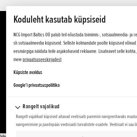
Koduleht kasutab küpsiseid
NCG Import Baltics OÜ palub teil nõustuda toimimis-, sotsiaalmeedia- ja
sh sotsiaalmeedia küpsiseid. Selliste kolmandate poolte küpsised võivad 
eesmärgiga näidata teile asjakohaseid reklaame. Lisateavet selle kohta
meie
privaatsuseeskirjadest
Küpsiste avaldus
opens in a new tab
Google'i privaatsuspoliitika
Rangelt vajalikud
Rangelt vajalikud küpsised aitavad veebisaiti paremini navigeeritavaks muuta,
navigeerimine ja juurdepääs veebisaidi turvalistele osadele. Veebisait ei saa i
Tallinn