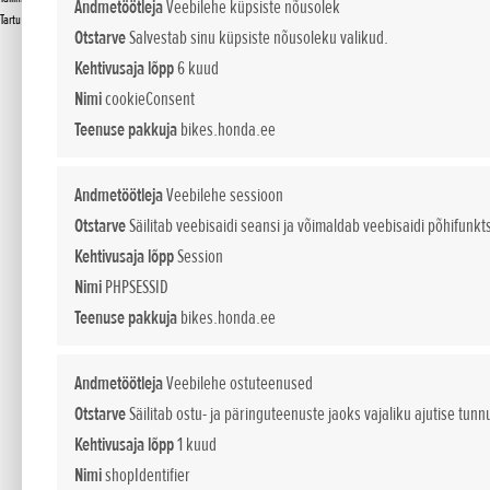
Andmetöötleja
Veebilehe küpsiste nõusolek
Tartu
Otstarve
Salvestab sinu küpsiste nõusoleku valikud.
Kehtivusaja lõpp
6 kuud
Tallinn
Nimi
cookieConsent
Teenuse pakkuja
bikes.honda.ee
Andmetöötleja
Veebilehe sessioon
Doohan 1C OÜ
Otstarve
Säilitab veebisaidi seansi ja võimaldab veebisaidi põhifunkt
Tuleviku tee 2
Kehtivusaja lõpp
Session
Peetri küla Rae vald
Nimi
PHPSESSID
75312 Harjumaa
Teenuse pakkuja
bikes.honda.ee
Müügi- ja teeninduskeskuse info:
Andmetöötleja
Veebilehe ostuteenused
Otstarve
Säilitab ostu- ja päringuteenuste jaoks vajaliku ajutise tunn
E-R 10-18
Kehtivusaja lõpp
1 kuud
L 10:30-13:30
Nimi
shopIdentifier