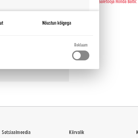
Maaletooja Honda Baltic
ut
Nõustun kõigega
veebisaidile reageerivad, kogudes ja esitades teavet.
Reklaam
 on kuvada konkreetsele isikule asjakohaseid ja
eklaamipakkujate jaoks väärtuslikumaks.
Sotsiaalmeedia
Kiirvalik