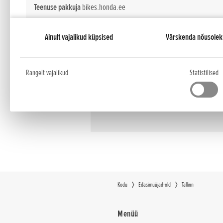
P suletud
Teenuse pakkuja
bikes.honda.ee
Ainult vajalikud küpsised
Värskenda nõusolek
Tel: +372 56 977 978
Statistilised
Web: www.hondacenter.ee
Statistilised küpsised aitavad veebisaidi omanikul mõista, kuidas külastajad 
Rangelt vajalikud
Statistilised
E-post: info@hondacenter.ee
Reklaam
Reklaamiküpsiseid kasutatakse külastajate veebisaitidel jälgimiseks. Eesmärk
huvipakkuvaid reklaame, muutes need avaldajate ja kolmandatest isikutest r
Kodu
Edasimüüjad-old
Tallinn
Menüü