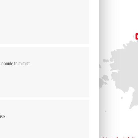
sioonide toimimist.
use.