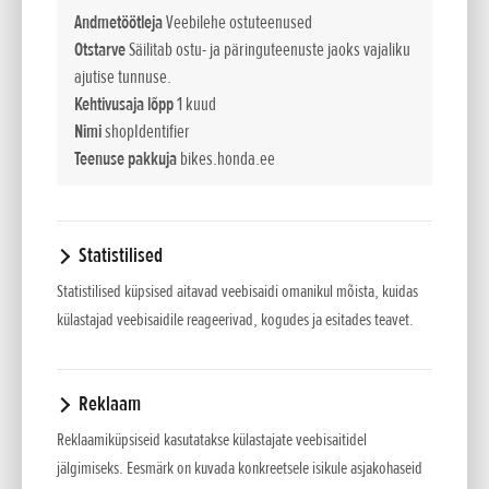
võimsust kiiretel pööretel. Silindripea, surveaste,
Andmetöötleja
Veebilehe ostuteenused
klapiajastus ja vedrud on üle vaadatud. Väntvõll ja kepsud on
Otstarve
Säilitab ostu- ja päringuteenuste jaoks vajaliku
kergemad ning uued ülekandearvud on lühemad.
ajutise tunnuse.
Kehtivusaja lõpp
1 kuud
Kahemootoriline Throttle By Wire muudab juhtimise ja
Nimi
shopIdentifier
tunnetuse aeglasematel pööretel täpsemaks ning parandab
Teenuse pakkuja
bikes.honda.ee
vajaduse korral mootorpidurdust. Alumiiniumist teemant-
stiilis raam on paindlikum, parandades juhtimise täpsust ja
veojõudu. Spetsifikatsioonid sisaldavad ka RC213V-S-lt pärit
kiiget, kuueteljelist inertsituvastusplokki (IMU),
Statistilised
kolmetasemelist süsteemi Honda Electronic Steering Damper
Statistilised küpsised aitavad veebisaidi omanikul mõista, kuidas
(HESD), Showa 43 mm Big Piston Fork (BPF) kahvlit,
külastajad veebisaidile reageerivad, kogudes ja esitades teavet.
tagaamorti Balance Free Rear Cushion Light (BFRC-Lite) ja
Nissini neljakolvilisi esipidurisadulaid. Uued tiivakesed
säilitavad surujõudu, aga 10% väiksema segamismomendiga
Reklaam
kurvis. Sõiduasend pakub juhile paremat kontrolli
Reklaamiküpsiseid kasutatakse külastajate veebisaitidel
mootorratta üle. Värviline TFT näidikupaneel võimaldab
jälgimiseks. Eesmärk on kuvada konkreetsele isikule asjakohaseid