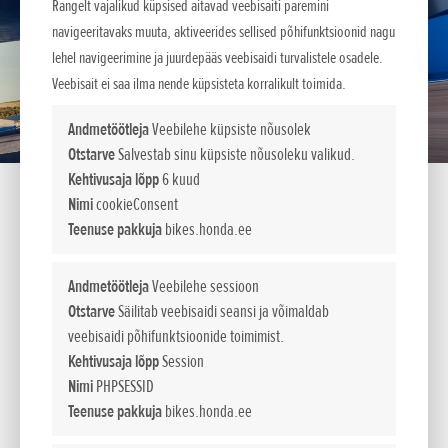
Rangelt vajalikud küpsised aitavad veebisaiti paremini
navigeeritavaks muuta, aktiveerides sellised põhifunktsioonid nagu
lehel navigeerimine ja juurdepääs veebisaidi turvalistele osadele.
Veebisait ei saa ilma nende küpsisteta korralikult toimida.
Andmetöötleja
Veebilehe küpsiste nõusolek
Otstarve
Salvestab sinu küpsiste nõusoleku valikud.
Kehtivusaja lõpp
6 kuud
Nimi
cookieConsent
Teenuse pakkuja
bikes.honda.ee
CBR1000RR-R Fireblade
Andmetöötleja
Veebilehe sessioon
Mudeliuuendused.
Otstarve
Säilitab veebisaidi seansi ja võimaldab
veebisaidi põhifunktsioonide toimimist.
CBR1000RR-R Fireblade astub oma arengus suure sammu
Kehtivusaja lõpp
Session
edasi oma 1000 cc neljasilindrilise ja kaheastmelise
Nimi
PHPSESSID
klapiajamiga reasmootoriga, mille uus häälestus võimaldab
Teenuse pakkuja
bikes.honda.ee
veelgi paremat kiirendust keskmistel pööretel ja tohutut