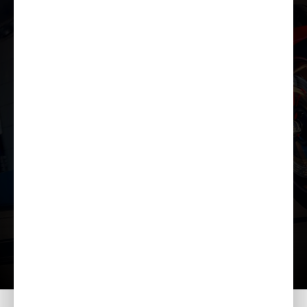
Lae tutvustus alla
Lisavarustus
Kataloog
Kodu
Mudelid
CBR1000RR-R FIREBLADE