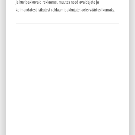
intuitiivselt sõidurežiime juhtida ning võimsust,
ja huvipakkuvaid reklaame, muutes need avaldajate ja
mootorpidurdust, HSTC-d ja tagarattal sõitmise abisüsteemi
kolmandatest isikutest reklaamipakkujate jaoks väärtuslikumaks.
Wheelie Control reguleerida. Kõik seadistused on uut
võimsust ja käike arvestades üle vaadatud. Kurvis toimiv ABS
sisaldab nüüd uut VÕIDUSÕIDU-seadistust. Täpiks i-l on Smart
Key.