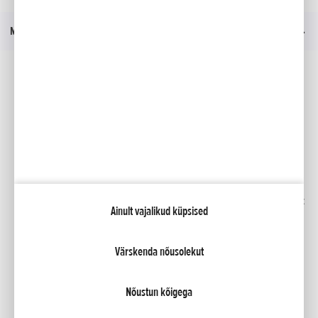
Menüü
Sotsiaalmeedia
Facebook
YouTube
Kindlustus
Kataloogid
Liising
Minu Honda
Honda RoadSync
Ainult vajalikud küpsised
Värskenda nõusolekut
NCG Import Baltics OÜ
Privaatsustingimused ja küpsiste poliitika
Küpsiste seaded
Nõustun kõigega