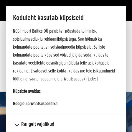
Koduleht kasutab küpsiseid
CBR1000RR-R FIREBLADE
NCG Import Baltics OÜ palub teil nõustuda toimimis-,
Tutvustus
Tehnilised andmed
sotsiaalmeedia- ja reklaamiküpsistega. See hõlmab ka
Hinnakiri
kolmandate poolte, sh sotsiaalmeedia küpsiseid. Selliste
KÜSI PAKKUMIST
Argumendid
kolmandate poolte küpsised võivad jälgida seda, kuidas te
Küsi lisa
SOOVIN TEENINDUSE AEGA
kasutate veebilehte eesmärgiga näidata teile asjakohaseid
reklaame. Lisateavet selle kohta, kuidas me teie isikuandmeid
KONTAKT
töötleme, saate lugeda meie
privaatsuseeskirjadest
Küpsiste avaldus
opens in a new tab
Google'i privaatsuspoliitika
Rangelt vajalikud