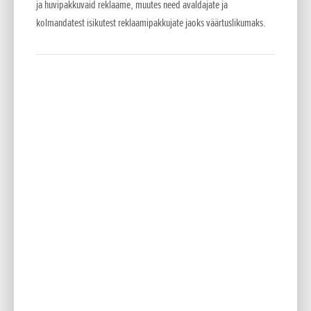
intuitiivselt sõidurežiime juhtida ning võimsust,
ja huvipakkuvaid reklaame, muutes need avaldajate ja
mootorpidurdust, HSTC-d ja tagarattal sõitmise abisüsteemi
kolmandatest isikutest reklaamipakkujate jaoks väärtuslikumaks.
Wheelie Control reguleerida. Kõik seadistused on uut
võimsust ja käike arvestades üle vaadatud. Kurvis toimiv ABS
sisaldab nüüd uut VÕIDUSÕIDU-seadistust. Täpiks i-l on Smart
Key.