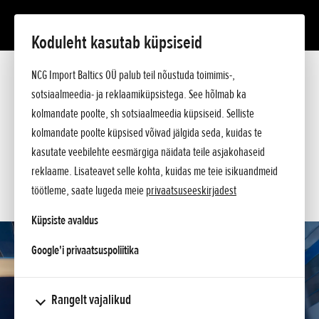
Koduleht kasutab küpsiseid
CBR1000RR-R FIREBLADE
NCG Import Baltics OÜ palub teil nõustuda toimimis-,
Tutvustus
Tehnilised andmed
sotsiaalmeedia- ja reklaamiküpsistega. See hõlmab ka
Hinnakiri
kolmandate poolte, sh sotsiaalmeedia küpsiseid. Selliste
KÜSI PAKKUMIST
Argumendid
kolmandate poolte küpsised võivad jälgida seda, kuidas te
Küsi lisa
SOOVIN TEENINDUSE AEGA
kasutate veebilehte eesmärgiga näidata teile asjakohaseid
reklaame. Lisateavet selle kohta, kuidas me teie isikuandmeid
KONTAKT
töötleme, saate lugeda meie
privaatsuseeskirjadest
Küpsiste avaldus
opens in a new tab
Google'i privaatsuspoliitika
Rangelt vajalikud