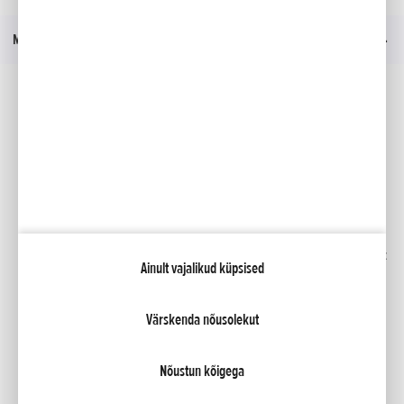
Menüü
Sotsiaalmeedia
Facebook
YouTube
Kindlustus
Kataloogid
Liising
Minu Honda
Honda RoadSync
Ainult vajalikud küpsised
Värskenda nõusolekut
NCG Import Baltics OÜ
Privaatsustingimused ja küpsiste poliitika
Küpsiste seaded
Nõustun kõigega