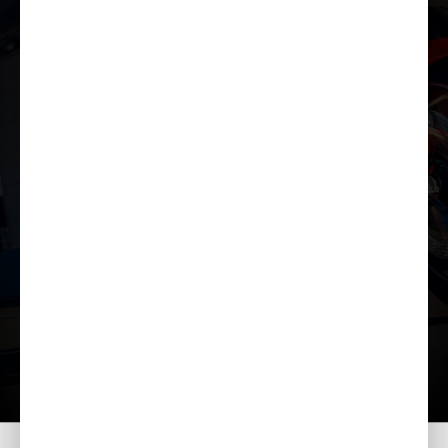
Lae tutvustus alla
Lisavarustus
Kataloog
Kodu
Mudelid
CBR1000RR-R FIREBLADE