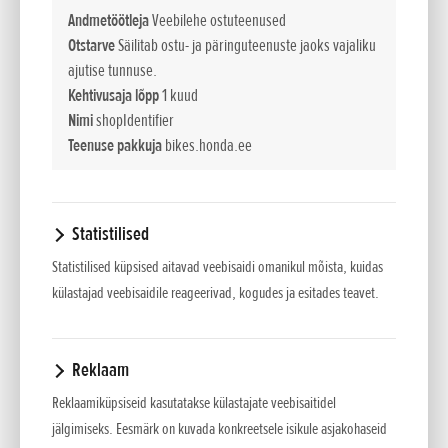
võimsust kiiretel pööretel. Silindripea, surveaste,
Andmetöötleja
Veebilehe ostuteenused
klapiajastus ja vedrud on üle vaadatud. Väntvõll ja kepsud on
Otstarve
Säilitab ostu- ja päringuteenuste jaoks vajaliku
kergemad ning uued ülekandearvud on lühemad.
ajutise tunnuse.
Kehtivusaja lõpp
1 kuud
Kahemootoriline Throttle By Wire muudab juhtimise ja
Nimi
shopIdentifier
tunnetuse aeglasematel pööretel täpsemaks ning parandab
Teenuse pakkuja
bikes.honda.ee
vajaduse korral mootorpidurdust. Alumiiniumist teemant-
stiilis raam on paindlikum, parandades juhtimise täpsust ja
veojõudu. Spetsifikatsioonid sisaldavad ka RC213V-S-lt pärit
kiiget, kuueteljelist inertsituvastusplokki (IMU),
Statistilised
kolmetasemelist süsteemi Honda Electronic Steering Damper
Statistilised küpsised aitavad veebisaidi omanikul mõista, kuidas
(HESD), Showa 43 mm Big Piston Fork (BPF) kahvlit,
külastajad veebisaidile reageerivad, kogudes ja esitades teavet.
tagaamorti Balance Free Rear Cushion Light (BFRC-Lite) ja
Nissini neljakolvilisi esipidurisadulaid. Uued tiivakesed
säilitavad surujõudu, aga 10% väiksema segamismomendiga
Reklaam
kurvis. Sõiduasend pakub juhile paremat kontrolli
Reklaamiküpsiseid kasutatakse külastajate veebisaitidel
mootorratta üle. Värviline TFT näidikupaneel võimaldab
jälgimiseks. Eesmärk on kuvada konkreetsele isikule asjakohaseid