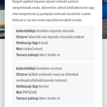
Rangelt vajalikud küpsised aitavad veebisaiti paremini
navigeeritavaks muuta, aktiveerides sellised põhifunktsioonid nagu
lehel navigeerimine ja juurdepääs veebisaidi turvalistele osadele.
Veebisait ei saa ilma nende küpsisteta korralikult toimida.
Andmetöötleja
Veebilehe küpsiste nõusolek
Otstarve
Salvestab sinu küpsiste nõusoleku valikud.
Kehtivusaja lõpp
6 kuud
Nimi
cookieConsent
Teenuse pakkuja
bikes.honda.ee
CBR1000RR-R Fireblade
Andmetöötleja
Veebilehe sessioon
Mudeliuuendused.
Otstarve
Säilitab veebisaidi seansi ja võimaldab
veebisaidi põhifunktsioonide toimimist.
CBR1000RR-R Fireblade astub oma arengus suure sammu
Kehtivusaja lõpp
Session
edasi oma 1000 cc neljasilindrilise ja kaheastmelise
Nimi
PHPSESSID
klapiajamiga reasmootoriga, mille uus häälestus võimaldab
Teenuse pakkuja
bikes.honda.ee
veelgi paremat kiirendust keskmistel pööretel ja tohutut