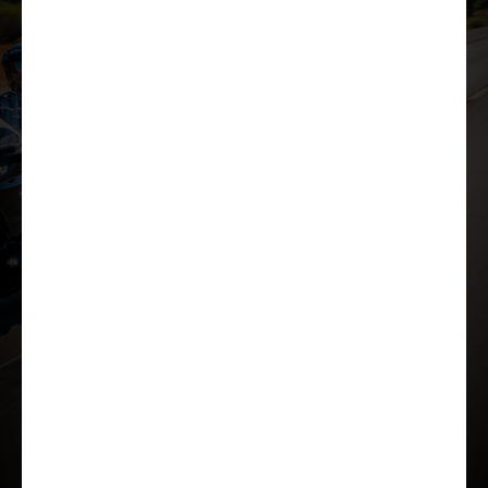
Lae tutvustus alla
Lisavarustus
Kataloog