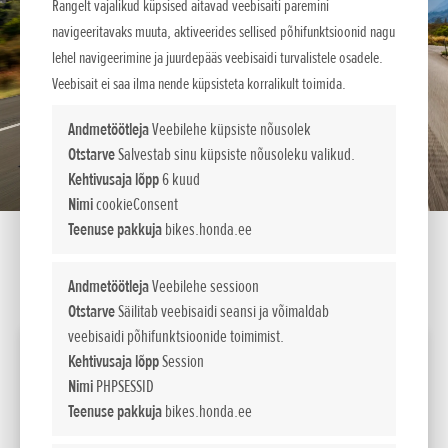
Rangelt vajalikud küpsised aitavad veebisaiti paremini
navigeeritavaks muuta, aktiveerides sellised põhifunktsioonid nagu
lehel navigeerimine ja juurdepääs veebisaidi turvalistele osadele.
Veebisait ei saa ilma nende küpsisteta korralikult toimida.
Andmetöötleja
Veebilehe küpsiste nõusolek
Otstarve
Salvestab sinu küpsiste nõusoleku valikud.
Kehtivusaja lõpp
6 kuud
Nimi
cookieConsent
Teenuse pakkuja
bikes.honda.ee
Andmetöötleja
Veebilehe sessioon
SEADISTA LIISINGUKALKULAATOR
Otstarve
Säilitab veebisaidi seansi ja võimaldab
veebisaidi põhifunktsioonide toimimist.
2026 GL1800 GOLD WING TOUR DCT
Kehtivusaja lõpp
Session
Nimi
PHPSESSID
Võimsus
Teenuse pakkuja
bikes.honda.ee
kW / pmin
93kW/5,500min-1