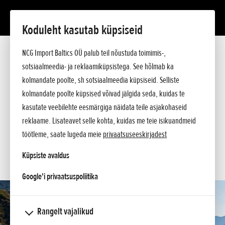
Koduleht kasutab küpsiseid
GL1800 GOLD WING
NCG Import Baltics OÜ palub teil nõustuda toimimis-,
Tutvustus
Tehnilised andmed
sotsiaalmeedia- ja reklaamiküpsistega. See hõlmab ka
Hinnakiri
kolmandate poolte, sh sotsiaalmeedia küpsiseid. Selliste
KÜSI PAKKUMIST
Argumendid
kolmandate poolte küpsised võivad jälgida seda, kuidas te
Küsi lisa
SOOVIN PROOVISÕIDULE
kasutate veebilehte eesmärgiga näidata teile asjakohaseid
reklaame. Lisateavet selle kohta, kuidas me teie isikuandmeid
SOOVIN TEENINDUSE AEGA
töötleme, saate lugeda meie
privaatsuseeskirjadest
KONTAKT
Küpsiste avaldus
opens in a new tab
Google'i privaatsuspoliitika
Rangelt vajalikud