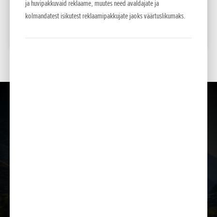
355
Liising kuus
ja huvipakkuvaid reklaame, muutes need avaldajate ja
60 kuud/10% sisse
kolmandatest isikutest reklaamipakkujate jaoks väärtuslikumaks.
LISA VÕRDLUSESSE