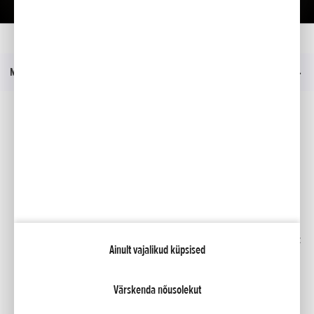
Kodu
Mudelid
GL1800 GOLD WING
Hinnakiri
Menüü
Sotsiaalmeedia
Facebook
YouTube
Kindlustus
Kataloogid
Liising
Minu Honda
Honda RoadSync
Ainult vajalikud küpsised
Värskenda nõusolekut
NCG Import Baltics OÜ
Privaatsustingimused ja küpsiste poliitika
Küpsiste seaded