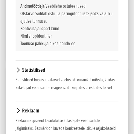
(95/1/EC)
Andmetöötleja
Veebilehe ostuteenused
Otstarve
Säilitab ostu- ja päringuteenuste jaoks vajaliku
38 915
Maksumus
EUR sis. km 24%
ajutise tunnuse.
Kehtivusaja lõpp
1 kuud
462
Liising kuus
Nimi
shopIdentifier
60 kuud/10% sisse
Teenuse pakkuja
bikes.honda.ee
LISA VÕRDLUSESSE
Statistilised
2026 GL1800 GOLD WING DCT
Statistilised küpsised aitavad veebisaidi omanikul mõista, kuidas
külastajad veebisaidile reageerivad, kogudes ja esitades teavet.
Võimsus
kW / pmin
93kW/5,500min-1
(95/1/EC)
Reklaam
29 915
Maksumus
Reklaamiküpsiseid kasutatakse külastajate veebisaitidel
EUR sis. km 24%
jälgimiseks. Eesmärk on kuvada konkreetsele isikule asjakohaseid