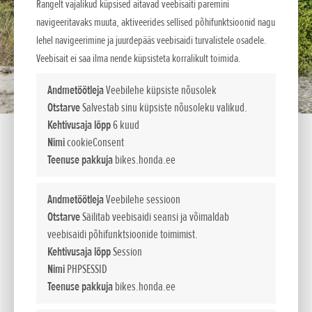
Rangelt vajalikud küpsised aitavad veebisaiti paremini
navigeeritavaks muuta, aktiveerides sellised põhifunktsioonid nagu
lehel navigeerimine ja juurdepääs veebisaidi turvalistele osadele.
Veebisait ei saa ilma nende küpsisteta korralikult toimida.
Andmetöötleja
Veebilehe küpsiste nõusolek
Otstarve
Salvestab sinu küpsiste nõusoleku valikud.
Kehtivusaja lõpp
6 kuud
Montesa Cota 4Ride
Nimi
cookieConsent
Teenuse pakkuja
bikes.honda.ee
4RIDE mootor põhineb Cota 4RT260 ja Race Replica 4-
taktilisel 258,9 cm3 mootoril. Erinevalt selle trial-sõiduks
Andmetöötleja
Veebilehe sessioon
mõeldud vennast on 4RIDE mudelil täiesti uus ülekandearv.
Otstarve
Säilitab veebisaidi seansi ja võimaldab
Arvestades asjaolu, et mudel on rohkem seiklus- või
veebisaidi põhifunktsioonide toimimist.
Kehtivusaja lõpp
Session
maastiku-trialiks mõeldud, on tehtud ka vastavaid
Nimi
PHPSESSID
otstarbekohaseid muudatusi. Kasutajal on alati võimalik leida
Teenuse pakkuja
bikes.honda.ee
mugav kiirus, kohandades mootorrattast nii pikkade
marsruutide kui ka tehniliste radade jaoks, nagu näiteks