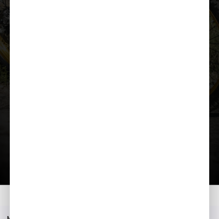
Lae tutvustus alla
Lisavarustus
Kataloog
Kodu
Mudelid
Montesa COTA 4Ride
Argumendid
Menüü