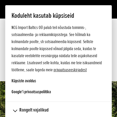
Koduleht kasutab küpsiseid
Montesa COTA 4Ride
NCG Import Baltics OÜ palub teil nõustuda toimimis-,
Tutvustus
Tehnilised andmed
sotsiaalmeedia- ja reklaamiküpsistega. See hõlmab ka
Hinnakiri
kolmandate poolte, sh sotsiaalmeedia küpsiseid. Selliste
KÜSI PAKKUMIST
Argumendid
kolmandate poolte küpsised võivad jälgida seda, kuidas te
Küsi lisa
SOOVIN TEENINDUSE AEGA
kasutate veebilehte eesmärgiga näidata teile asjakohaseid
reklaame. Lisateavet selle kohta, kuidas me teie isikuandmeid
KONTAKT
töötleme, saate lugeda meie
privaatsuseeskirjadest
Küpsiste avaldus
opens in a new tab
Google'i privaatsuspoliitika
Rangelt vajalikud