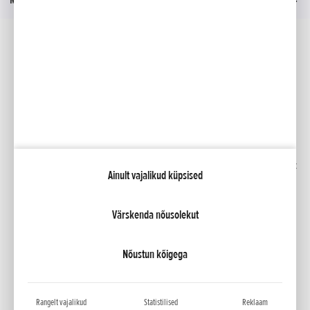
Sotsiaalmeedia
Facebook
YouTube
Kindlustus
Kataloogid
Liising
Minu Honda
Honda RoadSync
Ainult vajalikud küpsised
Värskenda nõusolekut
NCG Import Baltics OÜ
Privaatsustingimused ja küpsiste poliitika
Küpsiste seaded
Nõustun kõigega
Rangelt vajalikud
Statistilised
Reklaam