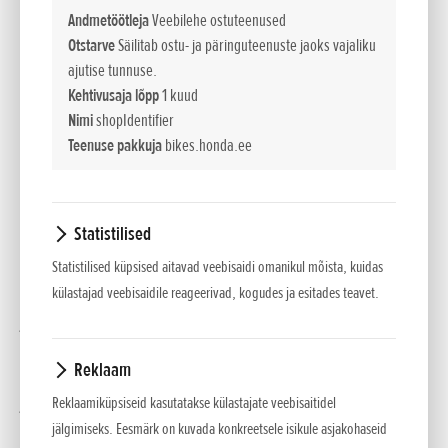
Andmetöötleja
Veebilehe ostuteenused
kitsad mägisõidurajad või trial-teed.
Otstarve
Säilitab ostu- ja päringuteenuste jaoks vajaliku
ajutise tunnuse.
Uuel 4RIDE mudelil on väga usaldusväärne kvaliteetne kerge
Kehtivusaja lõpp
1 kuud
alumiiniumraam ja Cota 4RT260 mudelil äraproovitud
Nimi
shopIdentifier
pöördõlg.
Teenuse pakkuja
bikes.honda.ee
Üks olulisemaid 4RIDE omadusi on sadula (880 mm kõrge)
lisamine, mis muudab kogu ratta ergonoomikat – see on
Statistilised
nüüd mugavam ja sellega on seiklusradadel lihtsam sõita.
Statistilised küpsised aitavad veebisaidi omanikul mõista, kuidas
Teine ergonoomika aspekt selle mudeli juures on see, et
külastajad veebisaidile reageerivad, kogudes ja esitades teavet.
juhtraudade otsad on nüüd rohkem avatud ja kõrgemal,
andes mootorrattale parema reageerimistundlikkuse ja tehes
Reklaam
sõitmise palju mugavamaks. Mugavust lisavad ka laiemad
jalatoed.
Reklaamiküpsiseid kasutatakse külastajate veebisaitidel
jälgimiseks. Eesmärk on kuvada konkreetsele isikule asjakohaseid