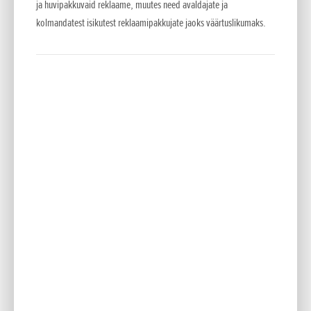
Hõlpsasti eemaldatava sadula all on palju ruumi pagasile,
ja huvipakkuvaid reklaame, muutes need avaldajate ja
kolmandatest isikutest reklaamipakkujate jaoks väärtuslikumaks.
sinna mahub jope, kindad ja muud pikemal sõidul
vajaminevad asjad.
Seoses ratta pigem seiklussõidule orienteeritud disainile on
üks mudeli olulisi uuendusi ka trial mudelite 1,9-liitrisega
võrreldes tunduvalt suurem 4,4-liitrine kütusepaak. See
tähendab, et selle rattaga saab vabalt läbida järjest 120 km.
Kokkuvõttes kaalub mootorratas kõigest 85 kg, selline
kergus tagab ratta erksuse ja lihtsa manööverdatavuse
igasugustes tingimustes.
4RIDE vedrustust on põhjalikult uuendatud, et saavutada
parem tundlikkus maastikuraja trial-sõidus. See tähendab ka
seda, et reguleeritav TECH kahvel on nüüd 38 mm kõrgemal
ja selle liikumisruum 24 mm pikem.