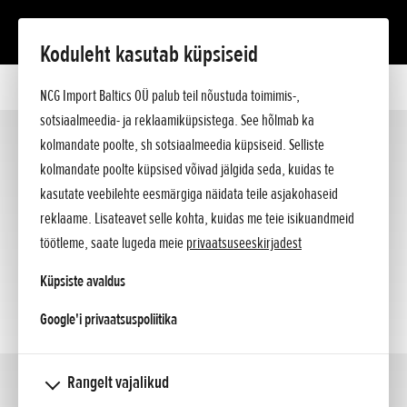
Koduleht kasutab küpsiseid
Mootorrattad
NCG Import Baltics OÜ palub teil nõustuda toimimis-,
Rollerid/125cc
sotsiaalmeedia- ja reklaamiküpsistega. See hõlmab ka
ATV
kolmandate poolte, sh sotsiaalmeedia küpsiseid. Selliste
Supersport
(4)
kolmandate poolte küpsised võivad jälgida seda, kuidas te
Offroad
kasutate veebilehte eesmärgiga näidata teile asjakohaseid
reklaame. Lisateavet selle kohta, kuidas me teie isikuandmeid
töötleme, saate lugeda meie
privaatsuseeskirjadest
Küpsiste avaldus
opens in a new tab
Google'i privaatsuspoliitika
Rangelt vajalikud
Touring
(3)