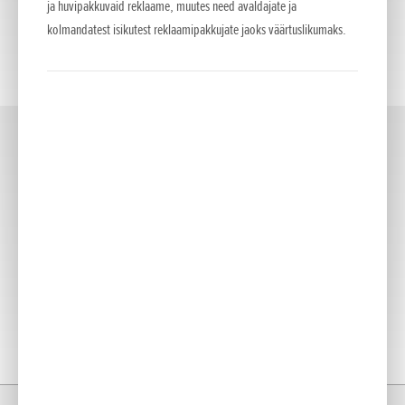
ja huvipakkuvaid reklaame, muutes need avaldajate ja
kolmandatest isikutest reklaamipakkujate jaoks väärtuslikumaks.
EV
(2)
Kodu
Mudelid