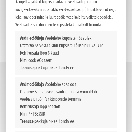
Rangelt vajalikud küpsised aitavad veebisaiti paremini
navigeeritavaks muuta, aktiveerides sellised põhifunktsioonid nagu
lehel navigeerimine ja juurdepääs veebisaidi turvalistele osadele.
Veebisait ei saa ilma nende küpsisteta korralikult toimida.
Andmetöötleja
Veebilehe küpsiste nõusolek
Otstarve
Salvestab sinu küpsiste nõusoleku valikud.
Kehtivusaja lõpp
6 kuud
Nimi
cookieConsent
Teenuse pakkuja
bikes.honda.ee
Street
(7)
Andmetöötleja
Veebilehe sessioon
Otstarve
Säilitab veebisaidi seansi ja võimaldab
veebisaidi põhifunktsioonide toimimist.
Kehtivusaja lõpp
Session
Nimi
PHPSESSID
Teenuse pakkuja
bikes.honda.ee