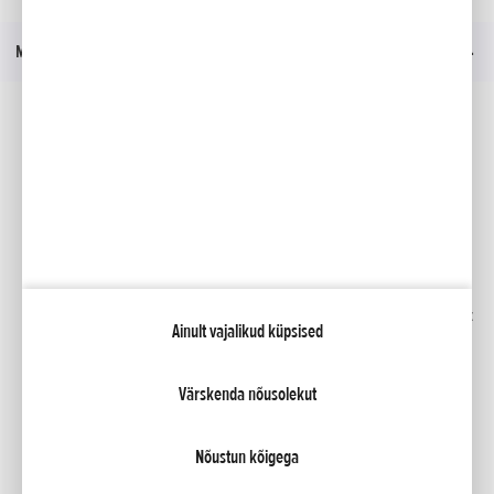
Menüü
Sotsiaalmeedia
Facebook
YouTube
Kindlustus
Kataloogid
Liising
Minu Honda
Honda RoadSync
Ainult vajalikud küpsised
Värskenda nõusolekut
NCG Import Baltics OÜ
Privaatsustingimused ja küpsiste poliitika
Küpsiste seaded
Nõustun kõigega