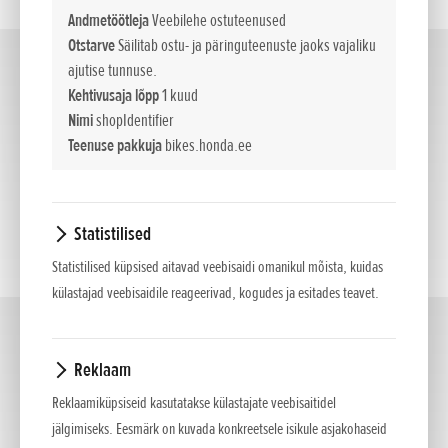
Andmetöötleja
Veebilehe ostuteenused
Otstarve
Säilitab ostu- ja päringuteenuste jaoks vajaliku
Custom
ajutise tunnuse.
(2)
Kehtivusaja lõpp
1 kuud
Nimi
shopIdentifier
Teenuse pakkuja
bikes.honda.ee
Statistilised
Statistilised küpsised aitavad veebisaidi omanikul mõista, kuidas
külastajad veebisaidile reageerivad, kogudes ja esitades teavet.
Adventure
(8)
Reklaam
Reklaamiküpsiseid kasutatakse külastajate veebisaitidel
jälgimiseks. Eesmärk on kuvada konkreetsele isikule asjakohaseid