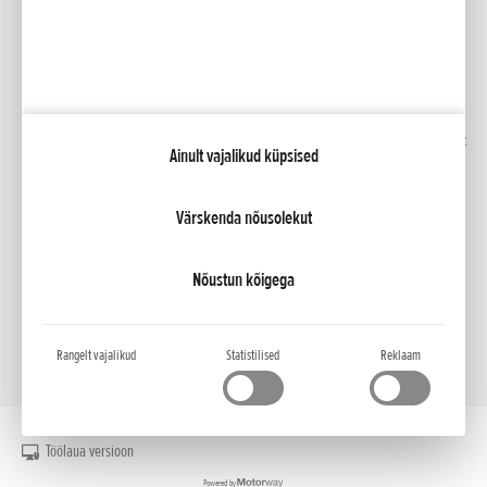
Facebook
YouTube
Kindlustus
Kataloogid
Liising
Minu Honda
Honda RoadSync
Ainult vajalikud küpsised
Värskenda nõusolekut
NCG Import Baltics OÜ
Privaatsustingimused ja küpsiste poliitika
Küpsiste seaded
Nõustun kõigega
Rangelt vajalikud
Statistilised
Reklaam
Töölaua versioon
Powered by