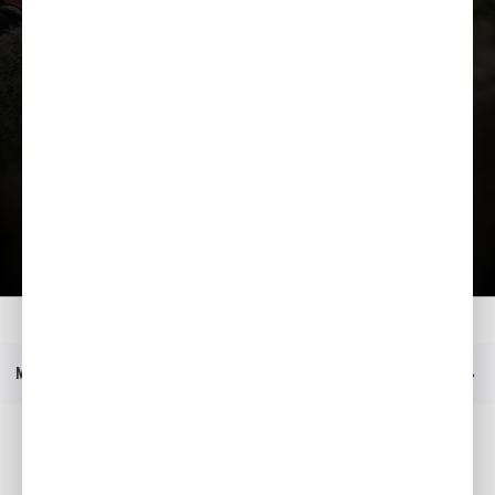
Lae tutvustus alla
Lisavarustus
Kataloog
Kodu
Mudelid
Redmoto CRF450RX Supermoto
Hinnakiri
Menüü
Sotsiaalmeedia