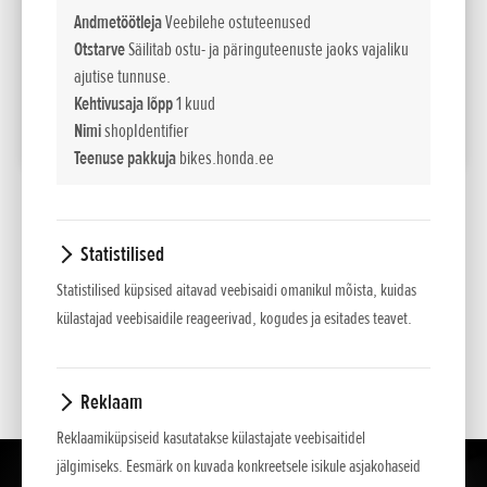
EUR sis. km 24%
Andmetöötleja
Veebilehe ostuteenused
Otstarve
Säilitab ostu- ja päringuteenuste jaoks vajaliku
157
Liising kuus
ajutise tunnuse.
60 kuud/10% sisse
Kehtivusaja lõpp
1 kuud
Nimi
shopIdentifier
LISA VÕRDLUSESSE
Teenuse pakkuja
bikes.honda.ee
*
Soovituslikud jaemüügihinnad.
Statistilised
Esitatud hinnad, põhivarustus ja lisavarustuse valik on teavitava iseloomuga . NCG
Statistilised küpsised aitavad veebisaidi omanikul mõista, kuidas
Import Baltics OÜ jätab õiguse muuta hindu ja varustuse loetelu või lõpetada mõne
külastajad veebisaidile reageerivad, kogudes ja esitades teavet.
mudeli müük ette teatamata.
Hinnad sisaldavad käibemaksu.
Reklaam
Reklaamiküpsiseid kasutatakse külastajate veebisaitidel
jälgimiseks. Eesmärk on kuvada konkreetsele isikule asjakohaseid