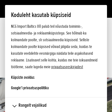
Koduleht kasutab küpsiseid
Redmoto CRF450RX Supermoto
NCG Import Baltics OÜ palub teil nõustuda toimimis-,
Tutvustus
Tehnilised andmed
sotsiaalmeedia- ja reklaamiküpsistega. See hõlmab ka
Hinnakiri
kolmandate poolte, sh sotsiaalmeedia küpsiseid. Selliste
KÜSI PAKKUMIST
Argumendid
kolmandate poolte küpsised võivad jälgida seda, kuidas te
Küsi lisa
SOOVIN TEENINDUSE AEGA
kasutate veebilehte eesmärgiga näidata teile asjakohaseid
reklaame. Lisateavet selle kohta, kuidas me teie isikuandmeid
KONTAKT
töötleme, saate lugeda meie
privaatsuseeskirjadest
Küpsiste avaldus
opens in a new tab
Google'i privaatsuspoliitika
Rangelt vajalikud