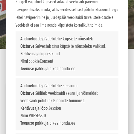
Rangelt vajalikud küpsised aitavad veebisaiti paremini
navigeeritavaks muuta, aktiveerides sellised põhifunktsioonid nagu
lehel navigeerimine ja juurdepääs veebisaidi turvalistele osadele.
Veebisait ei saa ilma nende küpsisteta korralikult toimida.
Andmetöötleja
Veebilehe küpsiste nõusolek
Otstarve
Salvestab sinu küpsiste nõusoleku valikud.
Kehtivusaja lõpp
6 kuud
Nimi
cookieConsent
Teenuse pakkuja
bikes.honda.ee
SEADISTA LIISINGUKALKULAATOR
Andmetöötleja
Veebilehe sessioon
2025 Redmoto CRF450RX Supermoto
Otstarve
Säilitab veebisaidi seansi ja võimaldab
veebisaidi põhifunktsioonide toimimist.
Võimsus
Kehtivusaja lõpp
Session
kW / pmin
41,3kW/9,500min-1
Nimi
PHPSESSID
(95/1/EC)
Teenuse pakkuja
bikes.honda.ee
13 200
Maksumus