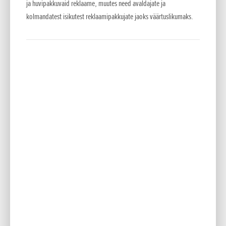
välja, kuid seda on parimaks sõiduks teedel ja maastikul
ja huvipakkuvaid reklaame, muutes need avaldajate ja
täiendatud ja muudetud. Seetõttu kujutab CRF450L endast
kolmandatest isikutest reklaamipakkujate jaoks väärtuslikumaks.
täispaketti, mis sõidab hästi nii maastikuradadel kui ka
maanteel. Ja tänu Honda inseneritöö ja kooste kvaliteedile
teeb ta seda kindlasti aastaid.
2019. aasta CRF450L-i projektijuht (LPL) M. Uchiyama:
„CRF450L tähendab maastikul maksimaalset naudingut. See
näeb välja nagu CRF450R, sest see tõepoolest on seda –
lihtsalt maastikusõbralik tänavaversioon. Täht „L”
tähendabki, et see sobib tänavatel sõitmiseks – „legal”. See
on loodud, et pakkuda suurepärast juhitavust koos mootori
lineaarse pöördemomendiga, mis aitab sõitjal saavutada
parima haarduvuse kõigis tingimustes. Lisaks on sel HRC
CRF-tehnoloogia koos tavalise mootorrataste
hooldusgraafikuga.”