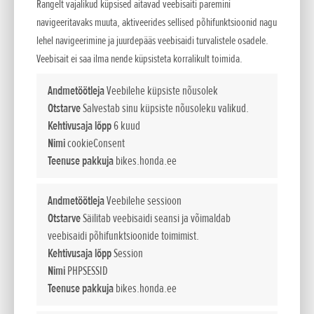
Rangelt vajalikud küpsised aitavad veebisaiti paremini
Tõeline kaheotstarbeline mootorratas peaks suutma teha
navigeeritavaks muuta, aktiveerides sellised põhifunktsioonid nagu
paljut: maastikul peab see olema kerge ning kvaliteetse
lehel navigeerimine ja juurdepääs veebisaidi turvalistele osadele.
vedrustuse ja juhitavusega, et sõitjal oleks lihtne ka siis, kui
Veebisait ei saa ilma nende küpsisteta korralikult toimida.
edasiliikumine muutub raskemaks. Selle mootor peab
tagama hea võimsuse ja pöördemomendi kõigil kiirustel –
Andmetöötleja
Veebilehe küpsiste nõusolek
sellise, mis võimaldaks sõitjal saavutada tagaratta
Otstarve
Salvestab sinu küpsiste nõusoleku valikud.
maksimaalse haarduvuse, olenemata maastikust.
Kehtivusaja lõpp
6 kuud
Nimi
cookieConsent
Kõik need omadused, mis muudavad maastikusõidu
Teenuse pakkuja
bikes.honda.ee
nauditavaks, teevad selle ratta tõepoolest hästi kasutatavaks
ka linnas: sale ja väle kaheotstarbeline masin lipsab läbi
Andmetöötleja
Veebilehe sessioon
kitsastest kohtadest, summutab konarlikelt teedelt saadud
Otstarve
Säilitab veebisaidi seansi ja võimaldab
löögid ja püsib teistest liiklejatest tublisti eespool tänu
veebisaidi põhifunktsioonide toimimist.
nutikale madalal käigul kiirendusele. Samuti peab see olema
Kehtivusaja lõpp
Session
Nimi
PHPSESSID
täiesti töökindel ning mõistlike põhihooldusvälpadega.
Teenuse pakkuja
bikes.honda.ee
Võistlusmasinate alusel saab luua häid kaheotstarbelisi