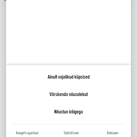
Sotsiaalmeedia
Facebook
YouTube
Kindlustus
Kataloogid
Liising
Minu Honda
Honda RoadSync
Ainult vajalikud küpsised
Värskenda nõusolekut
NCG Import Baltics OÜ
Privaatsustingimused ja küpsiste poliitika
Küpsiste seaded
Nõustun kõigega
Rangelt vajalikud
Statistilised
Reklaam