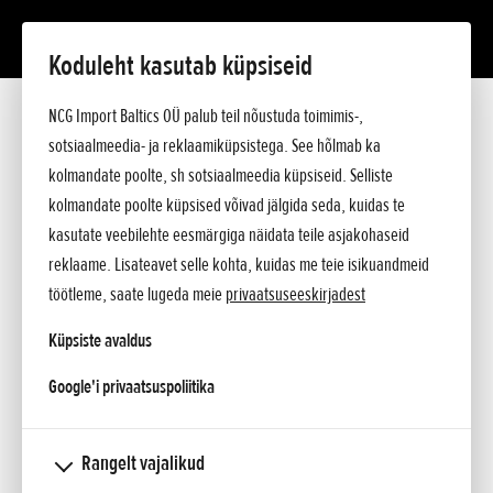
Koduleht kasutab küpsiseid
Lisatud 24.05.2018
NCG Import Baltics OÜ palub teil nõustuda toimimis-,
sotsiaalmeedia- ja reklaamiküpsistega. See hõlmab ka
2019. AASTA HONDA CRF450L
kolmandate poolte, sh sotsiaalmeedia küpsiseid. Selliste
kolmandate poolte küpsised võivad jälgida seda, kuidas te
kasutate veebilehte eesmärgiga näidata teile asjakohaseid
reklaame. Lisateavet selle kohta, kuidas me teie isikuandmeid
Uuest mudelist: Honda uuel kaheotstarbelisel mootorrattal,
töötleme, saate lugeda meie
privaatsuseeskirjadest
mis baseerub krossimootorrattal CRF450R, on vastupidav ja
kerge raam, mis kindlustab parima võimaliku haarduvuse,
Küpsiste avaldus
ning võimas mootor. Vastupidavad kvaliteetsed varuosad ja
pikad hooldusvälbad tagavad muretu ja meeldiva sõidu.
opens in a new tab
Google'i privaatsuspoliitika
1. Sissejuhatus
Rangelt vajalikud