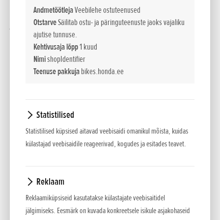
Andmetöötleja
Veebilehe ostuteenused
mudeleid. Kuid arvesse tuleb võtta paljut. Võidusõiduliku
Otstarve
Säilitab ostu- ja päringuteenuste jaoks vajaliku
jõudlusega kaasneb tihe hooldusgraafik, mis on lihtsalt liiga
ajutise tunnuse.
koormav paljude hobisõitjate jaoks, kes soovivad vaid nuppu
Kehtivusaja lõpp
1 kuud
vajutada ja lihtsalt sõita. Peale selle ei ole olulised
Nimi
shopIdentifier
maanteesõiduki elemendid, nagu tuled, suunatuled ja
Teenuse pakkuja
bikes.honda.ee
süütelüliti, võidusõidurattal nii kasutajasõbralikud ja
vastupidavad kui vaja.
Statistilised
Mõistes seda ja soovides toota kaheotstarbelist ratast, mis
toetub kindlalt võidusõidumasina peamistele
Statistilised küpsised aitavad veebisaidi omanikul mõista, kuidas
sõiduomadustele, kuid on siiski palju tavalisemate
külastajad veebisaidile reageerivad, kogudes ja esitades teavet.
hooldusvälpade ja kvaliteetsete maanteetarvikutega, võttis
Honda aluseks oma krossimootorratta CRF450R ja lõi sellest
Reklaam
uue mudeli CRF450L.
Reklaamiküpsiseid kasutatakse külastajate veebisaitidel
See on kahtlemata võidusõidu-CRF – ja näeb ka sedamoodi
jälgimiseks. Eesmärk on kuvada konkreetsele isikule asjakohaseid