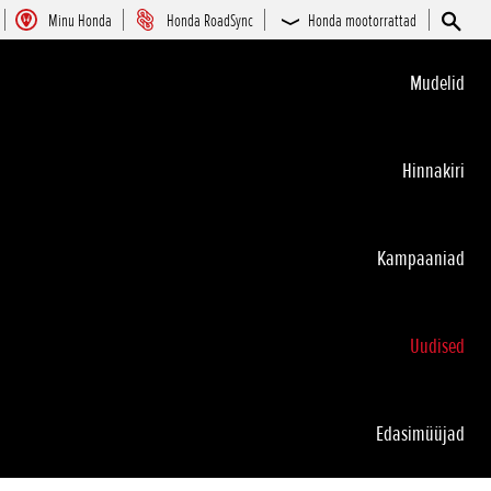
Minu Honda
Honda RoadSync
Honda mootorrattad
Mudelid
Hinnakiri
Kampaaniad
Uudised
Edasimüüjad