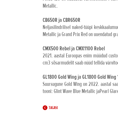
Metallic.
CB650R ja CBR650R
Neljasilindrilisel naked-tüüpi keskkaalu
Metallic ja Grand Prix Red on uuendatud gra
CMX500 Rebel ja CMX1100 Rebel
2021. aastal Euroopas enim müüdud custo
cm3 sõsarmudelit saab nüüd tellida värvito
GL1800 Gold Wing ja GL1800 Gold Wing 
Suursugune Gold Wing on 2022. aastal saad
tooni: Glint Wave Blue Metallic jaPearl Glar
TAGASI