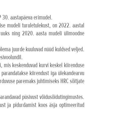
P 30. aastapäeva erimudel.
ise mudeli turuletulekust, on 2022. aastal
 truuks ning 2020. aasta mudeli ülimoodne
õlema juurde kuuluvad nüüd kuldsed veljed.
sivoolundil.
si, mis keskenduvad kurvi keskel kiirenduse
parandatakse kiirendust iga ülekandearvu
arduvuse paremaks juhtimiseks HRC sõitjate
 parandavad püsivust võidusõidutingimustes.
ust ja pidurdamist koos äsja optimeeritud