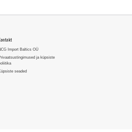
Kontakt
NCG Import Baltics OÜ
rivaatsustingimused ja küpsiste
oliitika
Küpsiste seaded