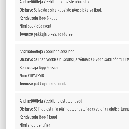
Andmetöötleja
Veebilehe küpsiste nõusolek
Otstarve
Salvestab sinu küpsiste nõusoleku valikud.
Lisatud 23.11.2021
Kehtivusaja lõpp
6 kuud
CBR1000RR-R Fireblade 
Nimi
cookieConsent
aasta EICMA motomessi m
Teenuse pakkuja
bikes.honda.ee
Andmetöötleja
Veebilehe sessioon
• Uus CBR1000RR-R Fireblade, Fireblade
Otstarve
Säilitab veebisaidi seansi ja võimaldab veebisaidi põhifunkt
• Uhiuus ADV350 keskmise suurusega roll
Kehtivusaja lõpp
Session
• Oma messidebüüti tegev NT1100 pakub 
Nimi
PHPSESSID
• Kinnitust leidis Horneti naasmine. 3D-
• Mudelite SH125i, X-ADV, Forza 125
Teenuse pakkuja
bikes.honda.ee
värvitoonide esitlus EICMA motomessil
Andmetöötleja
Veebilehe ostuteenused
Pärast sel aastal juba avalikustatud olul
Otstarve
Säilitab ostu- ja päringuteenuste jaoks vajaliku ajutise tunn
täna Milanos kogu oma 2022. aasta Euro
Kehtivusaja lõpp
1 kuud
seiklusroller ning palju värvitoone ja graaf
Nimi
shopIdentifier