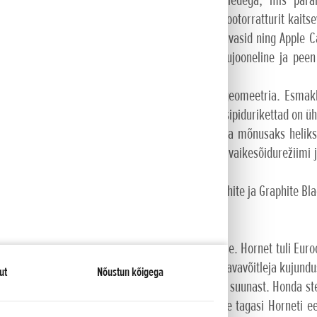
algusallikateks on täis-LED-tuled koos päevatuledega, mis para
si kõrgust saab viies suunas reguleerida ning mootorratturit kait
uteekraan pakub täisvärvilisi ja kohandatavaid kuvasid ning Apple
paagitäiega saab sõita umbes 400 km. Voolujooneline ja peen
isimiseks kohandatud sõiduasendiga.
lühike teljevahe, 17-tollised veljed ja terav rooligeomeetria. Es
umisest ühetorulisest amortisaatorist. 310 mm esipidurikettad on üh
steem on häälestatud ülisujuvaks kiirendamiseks ja mõnusaks helik
W ja 104 Nm. Elektroonikapaketti kuuluvad kolm vaikesõidurežiimi 
uriga käigukast (DCT) on lisavarustuses.
nis: Matte Iridium Gray Metallic, Pearl Glare White ja Graphite Bla
ulus Hornet naaseb lähitulevikus mudelivalikusse. Hornet tuli Euro
poolest, mis on kokku sobitatud tipptasemel tänavavõitleja kujund
ut
Nõustun kõigega
elvaate Horneti uue kehastuse kontseptsiooni suunast. Honda stend
lguse ja heli erksas 3D-kuvas, milles vaadatakse tagasi Horneti e