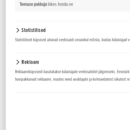
Teenuse pakkuja
bikes.honda.ee
CBR1000RR-R Fireblade, Fireblade SP ja
Honda EICMA motomessi mudelivaliku staar
Tähistamaks algupärast murrangulist Fireb
Statistilised
saadaval Fireblade SP 30. aastapäeva rab
Statistilised küpsised aitavad veebisaidi omanikul mõista, kuidas külastajad 
triipude paigutus on ühendatud 1992. aasta
Fireblade SP on saadaval kahes standardvä
Fireblade'il endal on aga uuendatud Grand 
Reklaam
Muudatused on põhjalikumad kui vaid välimu
ja juhitavuse parandamisele. Ka peaülek
Reklaamiküpsiseid kasutatakse külastajate veebisaitidel jälgimiseks. Eesmärk
huvipakkuvaid reklaame, muutes need avaldajate ja kolmandatest isikutest r
kaudu. Valitava veojõu kontrollsüsteemi H
panuse abil ning gaasitunnetust on veelgi t
Fireblade'i Nissini esipidurisadulate kolb
Fireblade SP Öhlins Smart Electronic Con
kiirkäiguvahetiga.
ADV350