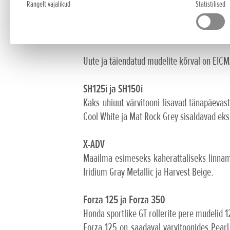
Rangelt vajalikud
Statistilised
sellele, mis on tulemas.
Honda uut mudelivalikut iseloomustab 
mudelivalikule veel rohkem mitmekesisust 
Uute ja täiendatud mudelite kõrval on EICM
SH125i ja SH150i
Kaks uhiuut värvitooni lisavad tänapäevas
Cool White ja Mat Rock Grey sisaldavad eksk
X-ADV
Maailma esimeseks kaherattaliseks linnama
Iridium Gray Metallic ja Harvest Beige.
Forza 125 ja Forza 350
Honda sportlike GT rollerite pere mudelid 
Forza 125 on saadaval värvitoonides Pearl