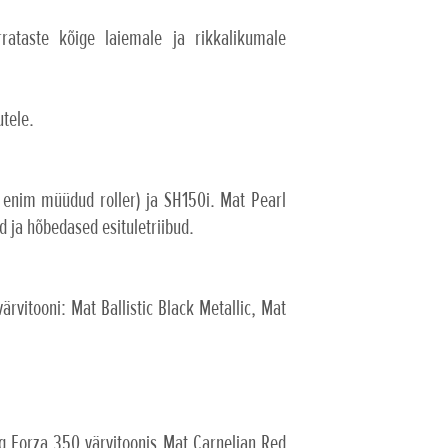
ataste kõige laiemale ja rikkalikumale
utele.
l enim müüdud roller) ja SH150i. Mat Pearl
d ja hõbedased esituletriibud.
vitooni: Mat Ballistic Black Metallic, Mat
ng Forza 350 värvitoonis Mat Carnelian Red