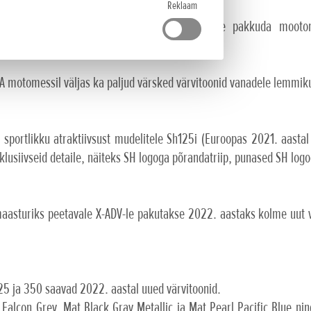
Reklaam
igast aspektist tema vankumatu pühendumine pakkuda mootorr
ja väärtust.
A motomessil väljas ka paljud värsked värvitoonid vanadele lemmik
t sportlikku atraktiivsust mudelitele Sh125i (Euroopas 2021. aasta
lusiivseid detaile, näiteks SH logoga põrandatriip, punased SH logo
asturiks peetavale X-ADV-le pakutakse 2022. aastaks kolme uut vär
125 ja 350 saavad 2022. aastal uued värvitoonid.
 Falcon Grey, Mat Black Gray Metallic ja Mat Pearl Pacific Blue ni