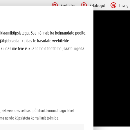
Kindlustus
Kataloogid
Liising
 reklaamiküpsistega. See hõlmab ka kolmandate poolte,
jälgida seda, kuidas te kasutate veebilehte
, kuidas me teie isikuandmeid töötleme, saate lugeda
 aktiveerides sellised põhifunktsioonid nagu lehel
lma nende küpsisteta korralikult toimida.