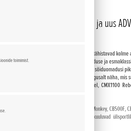
SP 30. aastapäeva erimudel ja uus AD
udelivaliku staarid
 SP ja Fireblade SP 30. aastapäeva erimudel tähistavad kolme
sioonide toimimist.
er ühendab endas tugeva X-ADV stiilis kujunduse ja esmaklassi
mugavust, praktilisust ja ülimalt nauditavaid sõiduomadusi pi
projektsiooni kaardistamine aitab klientidel põgusalt näha, mis 
, Forza 350, CB650R, CBR650R, CMX500 Rebel, CMX1100 Rebel
iste mudelite pikka rivi, kuhu kuuluvad Super Cub, Monkey, CB500F
use.
opa mootorrataste mudelivaliku. Valikusse kuuluvad ülisportlik
ikat kogu mudelivalikus.