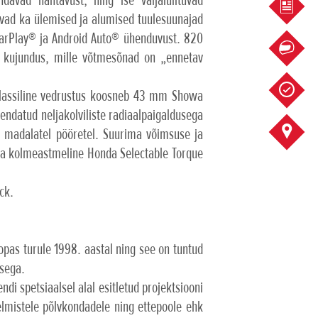
ndavad nähtavust, ning ise väljalülituvad
KÜSI 
sevad ka ülemised ja alumised tuulesuunajad
 CarPlay® ja Android Auto® ühenduvust. 820
SOOVI
 kujundus, mille võtmesõnad on „ennetav
SOOVI
maklassiline vedrustus koosneb 43 mm Showa
endatud neljakolviliste radiaalpaigaldusega
KONTA
s madalatel pööretel. Suurima võimsuse ja
ja kolmeastmeline Honda Selectable Torque
ck.
opas turule 1998. aastal ning see on tuntud
usega.
i spetsiaalsel alal esitletud projektsiooni
elmistele põlvkondadele ning ettepoole ehk