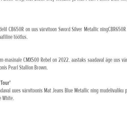
mudelil CB650R on uus värvitoon Sword Silver Metallic ningCBR650
afiline töötlus.
m-masinale CMX500 Rebel on 2022. aastaks saadaval äge uus värvi
onis Pearl Stallion Brown.
‘Tour'
aval uues värvitoonis Mat Jeans Blue Metallic ning mudelivaliku p
e White.