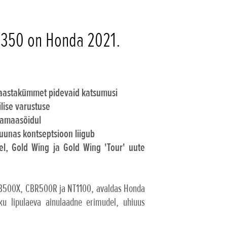
V350 on Honda 2021.
 aastakümmet pidevaid katsumusi
lise varustuse
kamaasõidul
suunas kontseptsioon liigub
, Gold Wing ja Gold Wing 'Tour' uute
, CB500X, CBR500R ja NT1100, avaldas Honda
u lipulaeva ainulaadne erimudel, uhiuus