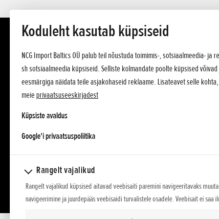
Koduleht kasutab küpsiseid
NCG Import Baltics OÜ palub teil nõustuda toimimis-, sotsiaalmeedia- ja
sh sotsiaalmeedia küpsiseid. Selliste kolmandate poolte küpsised võivad 
eesmärgiga näidata teile asjakohaseid reklaame. Lisateavet selle kohta
meie
privaatsuseeskirjadest
Küpsiste avaldus
opens in a new tab
Google'i privaatsuspoliitika
Rangelt vajalikud
Rangelt vajalikud küpsised aitavad veebisaiti paremini navigeeritavaks muuta,
navigeerimine ja juurdepääs veebisaidi turvalistele osadele. Veebisait ei saa i