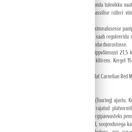
mootorratta X-ADV edu puhul on nüüd näha Honda tulevikku vaata
nda Atessa tehases Itaalias, ühendab esmaklassilise rolleri vii
dav seiklusteks mõeldud kujundus.
da optimaalne praktilisus ja rikkalik varustus. Istmealusesse pani
lisab nutika võtme kasutus. Tuuleklaasi kõrgust saab reguleerida n
onda Selectable Torque Control (HSTC) kuulub standardvarustusse.
 (eSP+) SOHC neljaklapiline mootor arendab tippvõimsust 21,5
ruraam, eraldi mahutiga tagaamordid ning suur kliirens. Kergel 15-tol
ilver Metallic, Mat Carbonium Gray Metallic ja Mat Carnelian Red Me
0 juhatab sisse Honda uue matkamootorrataste (Touring) ajastu. K
kteristlik mootorijõudlus tagatud. NT1100 on rajatud platvormi
ii pikemaks kahekesi kõrvuti reisimiseks kui ka argipäevasteks pen
uluvad küllaltki suured integreeritud sadulakotid, soojendusega k