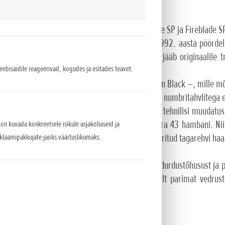
 Fireblade SP 30. aastapäeva erimudel
ideks on uued CBR1000RR-R Fireblade, Fireblade SP ja Fireblade S
lade'i ja 30 aastat pidevaid katsumusi alates 1992. aasta pöördel
av erimudel. Selle kolmetooniline värviskeem jääb originaalile
veebisaidile reageerivad, kogudes ja esitades teavet.
 masina pintslitõmbestiilis elementidega
rvivalikus – Grand Prix Red ja Matte Pearl Morion Black –, mille m
Prix Redi värviskeem koos silmapaistvate valgete numbritahvlitega e
s: tehti ka 160 kW neljasilindrilise ridamootori tehnilisi muudatu
ande hammasratast suurendati kolme hamba võrra 43 hambani. Nii 
 on kuvada konkreetsele isikule asjakohaseid ja
eklaamipakkujate jaoks väärtuslikumaks.
onda Selectable Torque Control (HSTC) on optimeeritud tagarehvi ha
äiustatud.
ide uus materjal ja pinnaviimistlus suurendavad pidurdustõhusust ja
trol (SE-C) ja Brembo varustus pakuvad jätkuvalt parimat vedrust