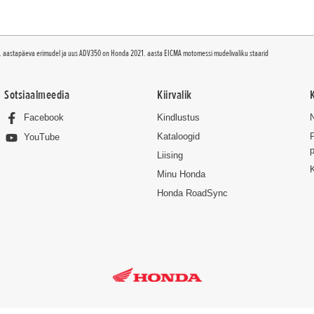
. aastapäeva erimudel ja uus ADV350 on Honda 2021. aasta EICMA motomessi mudelivaliku staarid
Sotsiaalmeedia
Kiirvalik
Facebook
Kindlustus
Kataloogid
P
YouTube
p
Liising
Minu Honda
Honda RoadSync