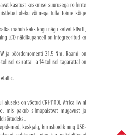
vat käsitust keskmise suurusega rollerite
mistletud oleku võimega tulla toime kõige
paika mahub kaks kogu nägu katvat kiivrit,
ing LCD-näidikupaneeli on integreeritud ka
 kW ja pöördemomenti 31,5 Nm. Raamil on
lisel esirattal ja 14-tollisel tagarattal on
tallic.
ui aluseks on võetud CRF1100L Africa Twini
le, mis pakub silmapaistvat mugavust ja
delsõitudeks..
äepidemed, keskjalg, kiirushoidik ning USB-