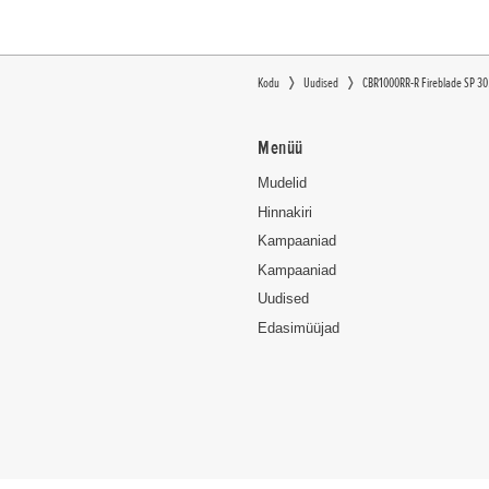
Kodu
Uudised
CBR1000RR-R Fireblade SP 30
Menüü
Mudelid
Hinnakiri
Kampaaniad
Kampaaniad
Uudised
Edasimüüjad