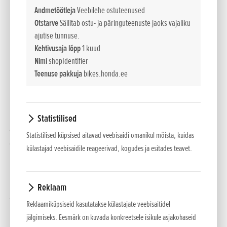
Andmetöötleja
Veebilehe ostuteenused
Honda Motor Europe andis teada, et 2021. aastal astub
Otstarve
Säilitab ostu- ja päringuteenuste jaoks vajaliku
Honda Forza sport-/GT motoroller suure sammu edasi.
ajutise tunnuse.
Tooteseeriaga liitub uhiuus tippklassi mudel Forza 750, uus
Kehtivusaja lõpp
1 kuud
Forza 350 ja alati populaarse Forza 125 uuendatud versioon.
Nimi
shopIdentifier
Teenuse pakkuja
bikes.honda.ee
Forza motorolleritel on suurepärase maine tänu nende
ainulaadsete omaduste kombinatsioonile: GT
maanteeomadused ja mugav sõiduelamus kahele, ergas
Statistilised
juhitavus, võimas mootor, pilkupüüdev stiil, ülim praktilisus
Statistilised küpsised aitavad veebisaidi omanikul mõista, kuidas
ja suurepärased tehnilised näitajad.
külastajad veebisaidile reageerivad, kogudes ja esitades teavet.
Uus Forza 750 pakub kõike
seda ja veelgi enam. Sõiduki
Reklaam
jõuallikaks on suure
Reklaamiküpsiseid kasutatakse külastajate veebisaitidel
pöördemomendiga 750 cm3
jälgimiseks. Eesmärk on kuvada konkreetsele isikule asjakohaseid
paralleelne kaksikmootor,