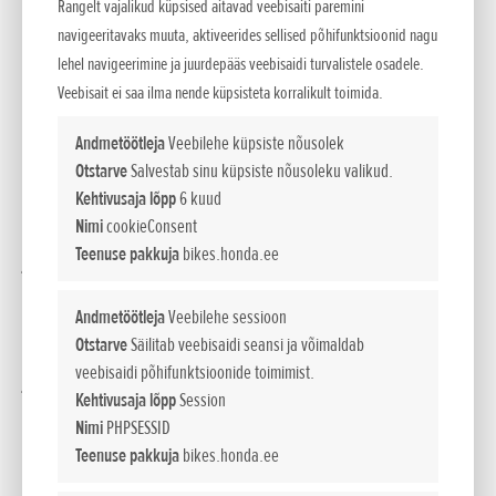
Rangelt vajalikud küpsised aitavad veebisaiti paremini
tootepere täieneb 2021. aastal Forza
navigeeritavaks muuta, aktiveerides sellised põhifunktsioonid nagu
lehel navigeerimine ja juurdepääs veebisaidi turvalistele osadele.
750 ja Forza 350-ga
Veebisait ei saa ilma nende küpsisteta korralikult toimida.
• Forza tippklassi sport-/GT motorollerite valik kasvab ja
Andmetöötleja
Veebilehe küpsiste nõusolek
areneb veelgi.
Otstarve
Salvestab sinu küpsiste nõusoleku valikud.
Kehtivusaja lõpp
6 kuud
• Tootepere tipus on uhiuus Forza 750.
Nimi
cookieConsent
• Forza 750 pakub Grand Touringi (GT) maanteeomadusi
Teenuse pakkuja
bikes.honda.ee
ja mugavust koos sportliku ja erksa juhitavuse, võimsa
mootori, tipptasemel disaini ning rohkete
Andmetöötleja
Veebilehe sessioon
funktsioonidega.
Otstarve
Säilitab veebisaidi seansi ja võimaldab
• Forza 350 töömaht ja võimsus on suurenenud, stiil ja
veebisaidi põhifunktsioonide toimimist.
jõudlus on täiustunud ning lisandunud on Honda
Kehtivusaja lõpp
Session
nutitelefoni hääljuhtimissüsteem.
Nimi
PHPSESSID
• Forza 125 on saanud stiili-, praktilisuse ja
Teenuse pakkuja
bikes.honda.ee
aerodünaamilise soorituse uuendused.