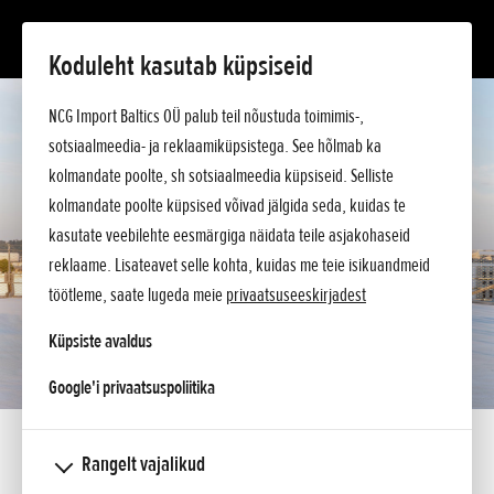
Koduleht kasutab küpsiseid
NCG Import Baltics OÜ palub teil nõustuda toimimis-,
sotsiaalmeedia- ja reklaamiküpsistega. See hõlmab ka
kolmandate poolte, sh sotsiaalmeedia küpsiseid. Selliste
kolmandate poolte küpsised võivad jälgida seda, kuidas te
kasutate veebilehte eesmärgiga näidata teile asjakohaseid
reklaame. Lisateavet selle kohta, kuidas me teie isikuandmeid
töötleme, saate lugeda meie
privaatsuseeskirjadest
Küpsiste avaldus
opens in a new tab
Google'i privaatsuspoliitika
Lisatud 15.10.2020
Rangelt vajalikud
Honda tippklassi motorolleri Forza