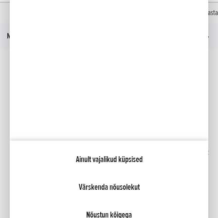
Kodu
Uudised
Honda tippklassi motorolleri Forza tootepere täieneb 2021. aasta
Menüü
Sotsiaalmeedia
Facebook
YouTube
Kindlustus
Kataloogid
Liising
Minu Honda
Honda RoadSync
Ainult vajalikud küpsised
Värskenda nõusolekut
NCG Import Baltics OÜ
Privaatsustingimused ja küpsiste poliitika
Küpsiste seaded
Nõustun kõigega