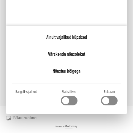
Facebook
YouTube
Kindlustus
Kataloogid
Liising
Minu Honda
Honda RoadSync
Ainult vajalikud küpsised
Värskenda nõusolekut
NCG Import Baltics OÜ
Privaatsustingimused ja küpsiste poliitika
Küpsiste seaded
Nõustun kõigega
Rangelt vajalikud
Statistilised
Reklaam
Töölaua versioon
Powered by