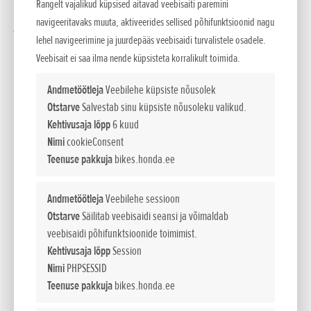
Rangelt vajalikud küpsised aitavad veebisaiti paremini
Ühendkuningriigis peetud TrialGP hooaja finaaletapil oma
navigeeritavaks muuta, aktiveerides sellised põhifunktsioonid nagu
järjekordse maailmameistritiitli, tõstes oma FIM
lehel navigeerimine ja juurdepääs veebisaidi turvalistele osadele.
maailmameistrivõistluste kogusumma uskumatule 38-le – 19
Veebisait ei saa ilma nende küpsisteta korralikult toimida.
sise- ja 19 välistriali tiitlit.
Andmetöötleja
Veebilehe küpsiste nõusolek
Alates 2007. aastast täielikus ülekaalus olnud Bou on
Otstarve
Salvestab sinu küpsiste nõusoleku valikud.
nüüdseks võitnud kokku 67 tiitlit, kui lisada rahvuslikud
Kehtivusaja lõpp
6 kuud
meistrivõistlused ja meeskonnavõidud. Tema domineerimine
Nimi
cookieConsent
spordis on enneolematu ja tõenäoliselt jääbki ainulaadseks.
Teenuse pakkuja
bikes.honda.ee
"Trial’is pole piire. Ainus, mida ma tahan, on parandada seda,
Andmetöötleja
Veebilehe sessioon
mida viimati tegin," ütles Bou pärast järjekordset triumfi.
Otstarve
Säilitab veebisaidi seansi ja võimaldab
"Ma olen alati kohustatud võitma – aga samas tahan seda
veebisaidi põhifunktsioonide toimimist.
kõike ka nautida."
Kehtivusaja lõpp
Session
Nimi
PHPSESSID
Pidev areng – ja kindel tehnika
Teenuse pakkuja
bikes.honda.ee
Bou edu taga on aastatepikkune töö, pidev treening ja