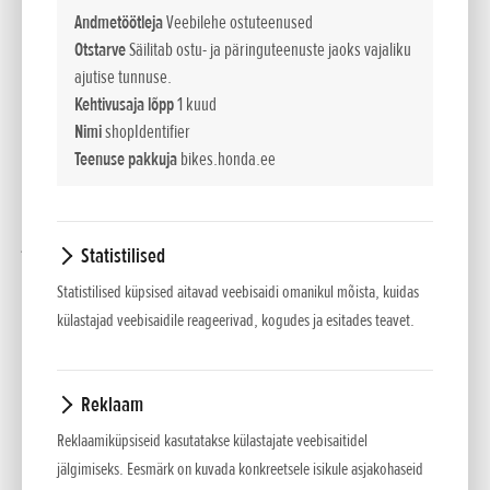
koostöö HRC ning Montesa Hondaga. Tema võistlusratta,
Andmetöötleja
Veebilehe ostuteenused
Montesa Cota 4RT, arendamist on jätkatud alates 2007.
Otstarve
Säilitab ostu- ja päringuteenuste jaoks vajaliku
ajutise tunnuse.
aastast – see 70-kilone spetsiaalne trial-ratas on olnud iga
Kehtivusaja lõpp
1 kuud
tema MM-tiitli lahutamatu osa.
Nimi
shopIdentifier
Tee tippu algas jalgrattalt
Teenuse pakkuja
bikes.honda.ee
Bou trial’i-karjäär sai alguse 1999. aastal pärast
jalgrattatriali maailmameistriks tulekut. Juba 2001. aastal
Statistilised
tuli ta Hispaania juunioride meistriks ning 2003. aastal
Statistilised küpsised aitavad veebisaidi omanikul mõista, kuidas
debüteeris maailmameistrivõistlustel. 2007. aastal, kui ta
külastajad veebisaidile reageerivad, kogudes ja esitades teavet.
liitus Honda Montesa HRC meeskonnaga, võitis ta oma
esimese sise- ja välistiitli – ja valitsus on kestnud siiani.
Reklaam
Meeskonnavaim ja motivatsioon
Reklaamiküpsiseid kasutatakse külastajate veebisaitidel
Kuigi Bou on olnud ülekaalukalt parim, rõhutab ta meeskonna
jälgimiseks. Eesmärk on kuvada konkreetsele isikule asjakohaseid