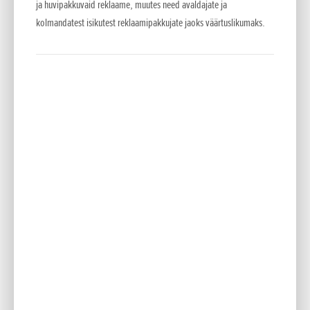
rolli oma edus:
ja huvipakkuvaid reklaame, muutes need avaldajate ja
kolmandatest isikutest reklaamipakkujate jaoks väärtuslikumaks.
"Tiimi usaldus annab mulle kindluse. Me oleme koos kogenud
midagi erakordset. Mul on ainult tänusõnad Hondale ja
Repsolile."
Ka tiimikaaslased näevad temas inspiratsiooni. Gabriel
Marcelli kirjeldab Boud kui „seina“, millest on võimatu läbi
murda:
"Aga see paneb mind pingutama iga päev. Tema vastu
võistlemine teeb mind paremaks sõitjaks."
Mis saab edasi?
Bou esindab Hispaaniat juba 20.–21. septembril Itaalias Trial
des Nations võistlusel ning alustab seejärel uut hooaega
2026. aasta X-Trial sarjas, mis algab 4. oktoobril Andorras.