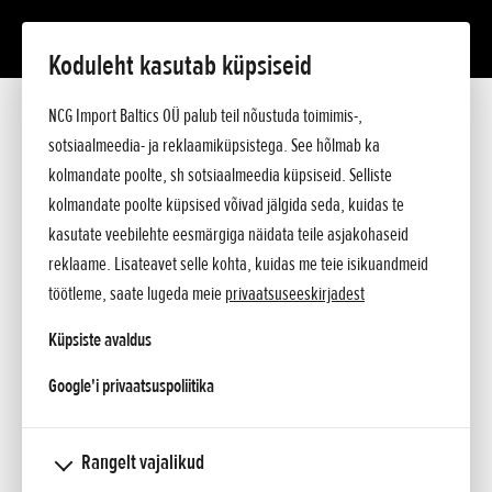
Koduleht kasutab küpsiseid
Lisatud 08.09.2025
NCG Import Baltics OÜ palub teil nõustuda toimimis-,
sotsiaalmeedia- ja reklaamiküpsistega. See hõlmab ka
Toni Bou kroonib karjääri 38.
kolmandate poolte, sh sotsiaalmeedia küpsiseid. Selliste
maailmameistritiitliga – „Trial’i
kolmandate poolte küpsised võivad jälgida seda, kuidas te
kuningas“ ei peatu
kasutate veebilehte eesmärgiga näidata teile asjakohaseid
reklaame. Lisateavet selle kohta, kuidas me teie isikuandmeid
töötleme, saate lugeda meie
privaatsuseeskirjadest
Legendaarne HRC
sõitja Toni Bou
Küpsiste avaldus
kindlustas endale
opens in a new tab
Google'i privaatsuspoliitika
Rangelt vajalikud