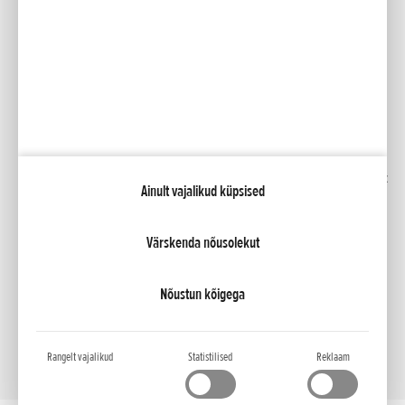
Sotsiaalmeedia
Facebook
YouTube
Kindlustus
Kataloogid
Liising
Minu Honda
Honda RoadSync
Ainult vajalikud küpsised
Värskenda nõusolekut
NCG Import Baltics OÜ
Privaatsustingimused ja küpsiste poliitika
Küpsiste seaded
Nõustun kõigega
Rangelt vajalikud
Statistilised
Reklaam