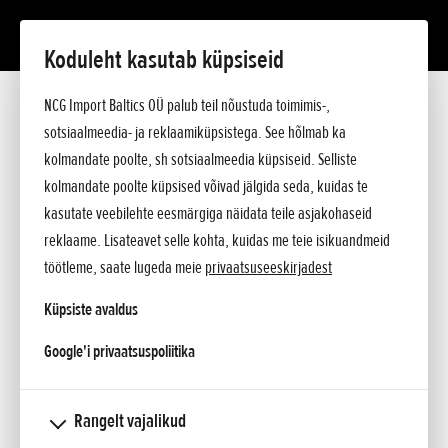
Koduleht kasutab küpsiseid
NCG Import Baltics OÜ palub teil nõustuda toimimis-,
sotsiaalmeedia- ja reklaamiküpsistega. See hõlmab ka
kolmandate poolte, sh sotsiaalmeedia küpsiseid. Selliste
kolmandate poolte küpsised võivad jälgida seda, kuidas te
kasutate veebilehte eesmärgiga näidata teile asjakohaseid
reklaame. Lisateavet selle kohta, kuidas me teie isikuandmeid
töötleme, saate lugeda meie
privaatsuseeskirjadest
Küpsiste avaldus
opens in a new tab
Google'i privaatsuspoliitika
Uus 16YM Honda CRF1000L Africa Twin
Rangelt vajalikud