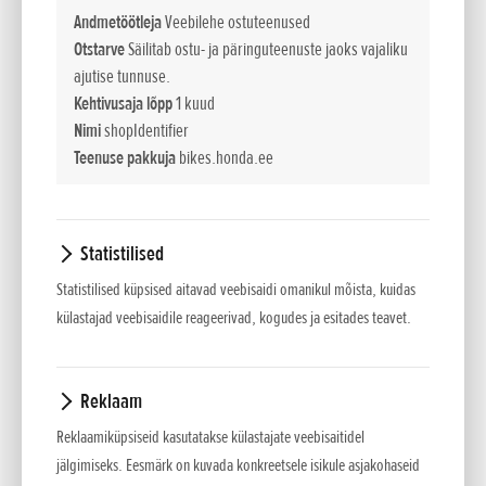
Andmetöötleja
Veebilehe ostuteenused
saabub 2015. aastal turule
Otstarve
Säilitab ostu- ja päringuteenuste jaoks vajaliku
Lisatud 13.05.2015
ajutise tunnuse.
Hondal on heameel teatada, et üks legendaarsemaid ja
Kehtivusaja lõpp
1 kuud
meelierutavamaid mootorrattamudeleid Africa Twin jõuab peagi taas
Nimi
shopIdentifier
turule. Novembris 2014...
Teenuse pakkuja
bikes.honda.ee
Statistilised
Statistilised küpsised aitavad veebisaidi omanikul mõista, kuidas
külastajad veebisaidile reageerivad, kogudes ja esitades teavet.
Reklaam
Reklaamiküpsiseid kasutatakse külastajate veebisaitidel
jälgimiseks. Eesmärk on kuvada konkreetsele isikule asjakohaseid