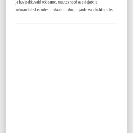
ja huvipakkuvaid reklaame, muutes need avaldajate ja
kolmandatest isikutest reklaamipakkujate jaoks väärtuslikumaks.
Honda tutvustas oma 2015. aasta mootorrataste
valikut
Lisatud 18.11.2014
Tutvustame kahte uut prototüüpi. Lisaks värsked mudelid ja värvivalik
2015. aastaks • Tänavakõlbulik RC213V-S prototüüp • True Adventure...