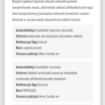
Rangelt vajalikud küpsised aitavad veebisaiti paremini
Lisatud 24.07.2015
navigeeritavaks muuta, aktiveerides sellised põhifunktsioonid nagu
• Lisateave Honda uue 1000 cm3 seiklusratta kohta, millel on täiesti uus
lehel navigeerimine ja juurdepääs veebisaidi turvalistele osadele.
kompaktne paralleelne kahesilindriline mootor võimsusega 70 kW ja...
Veebisait ei saa ilma nende küpsisteta korralikult toimida.
Andmetöötleja
Veebilehe küpsiste nõusolek
Otstarve
Salvestab sinu küpsiste nõusoleku valikud.
Kehtivusaja lõpp
6 kuud
Nimi
cookieConsent
Teenuse pakkuja
bikes.honda.ee
Andmetöötleja
Veebilehe sessioon
Otstarve
Säilitab veebisaidi seansi ja võimaldab
veebisaidi põhifunktsioonide toimimist.
Kehtivusaja lõpp
Session
Nimi
PHPSESSID
Teenuse pakkuja
bikes.honda.ee
Africa Twin on tagasi! CRF1000L Africa Twin