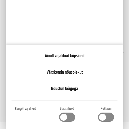
Facebook
YouTube
Kindlustus
Kataloogid
Liising
Minu Honda
Honda RoadSync
Ainult vajalikud küpsised
Värskenda nõusolekut
NCG Import Baltics OÜ
Privaatsustingimused ja küpsiste poliitika
Küpsiste seaded
Nõustun kõigega
Rangelt vajalikud
Statistilised
Reklaam