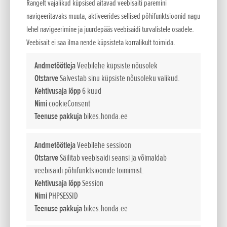
Moto Honda da Amazonia Ltda. (HDA), Honda tütarettevõte Brasiilias,
Rangelt vajalikud küpsised aitavad veebisaiti paremini
alustas flex-fuel-tüüpi mootoriga CG150 TITAN MIXi müüki 2009. aasta
navigeeritavaks muuta, aktiveerides sellised põhifunktsioonid nagu
märtsi...
lehel navigeerimine ja juurdepääs veebisaidi turvalistele osadele.
Veebisait ei saa ilma nende küpsisteta korralikult toimida.
Andmetöötleja
Veebilehe küpsiste nõusolek
Otstarve
Salvestab sinu küpsiste nõusoleku valikud.
Kehtivusaja lõpp
6 kuud
Nimi
cookieConsent
Teenuse pakkuja
bikes.honda.ee
Andmetöötleja
Veebilehe sessioon
Otstarve
Säilitab veebisaidi seansi ja võimaldab
veebisaidi põhifunktsioonide toimimist.
Honda avab ametlikud motokeskused Eestis
Kehtivusaja lõpp
Session
Nimi
PHPSESSID
Lisatud 03.11.2008
Teenuse pakkuja
bikes.honda.ee
03.11. 2008 - Honda avab ametlikud motokeskused Eestis. Honda alustab
mootorrataste, krossirataste ning ATV-de müügi-, hooldus- ja...