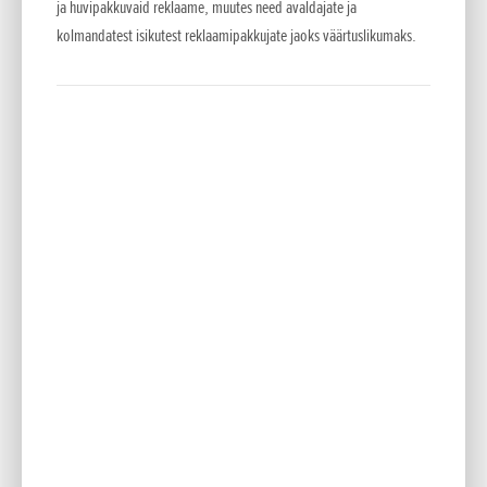
ja huvipakkuvaid reklaame, muutes need avaldajate ja
TOKYO, Jaapan, 30.oktoober, 2008 – Honda Motor Co., Ltd. teatas, et
kolmandatest isikutest reklaamipakkujate jaoks väärtuslikumaks.
2008 aasta septembris jõudis Honda ülemaailmne kumulatiivne
mootorratta...
8.–13. november 2011 EICMA