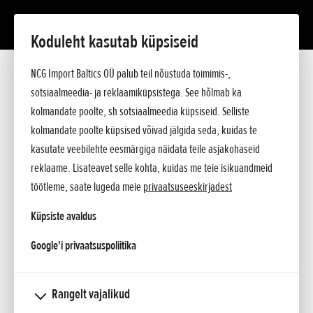
Koduleht kasutab küpsiseid
NCG Import Baltics OÜ palub teil nõustuda toimimis-,
sotsiaalmeedia- ja reklaamiküpsistega. See hõlmab ka
kolmandate poolte, sh sotsiaalmeedia küpsiseid. Selliste
kolmandate poolte küpsised võivad jälgida seda, kuidas te
kasutate veebilehte eesmärgiga näidata teile asjakohaseid
reklaame. Lisateavet selle kohta, kuidas me teie isikuandmeid
töötleme, saate lugeda meie
privaatsuseeskirjadest
Küpsiste avaldus
Honda alustab Brasiilias flex-fuel-tüüpi
opens in a new tab
Google'i privaatsuspoliitika
mootoriga mootorrataste CG150 TITAN Mix müüki
Lisatud 31.03.2009
Rangelt vajalikud