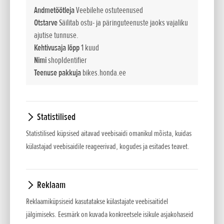
Andmetöötleja
Veebilehe ostuteenused
Otstarve
Säilitab ostu- ja päringuteenuste jaoks vajaliku
ajutise tunnuse.
Kehtivusaja lõpp
1 kuud
Nimi
shopIdentifier
Teenuse pakkuja
bikes.honda.ee
Statistilised
Statistilised küpsised aitavad veebisaidi omanikul mõista, kuidas
külastajad veebisaidile reageerivad, kogudes ja esitades teavet.
Honda kumulatiivne globaalne mootorratta
Reklaam
toodang jõudis 2008.a. 200-miljoni ühikuni
Reklaamiküpsiseid kasutatakse külastajate veebisaitidel
jälgimiseks. Eesmärk on kuvada konkreetsele isikule asjakohaseid
Lisatud 03.11.2008