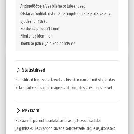
EUR sis. km 24%
Andmetöötleja
Veebilehe ostuteenused
Otstarve
Säilitab ostu- ja päringuteenuste jaoks vajaliku
283
Liising kuus
ajutise tunnuse.
60 kuud/10% sisse
Kehtivusaja lõpp
1 kuud
Nimi
shopIdentifier
LISA VÕRDLUSESSE
Teenuse pakkuja
bikes.honda.ee
2026 CBR1000RR-R FIREBLADE SP
Statistilised
Võimsus
Statistilised küpsised aitavad veebisaidi omanikul mõista, kuidas
kW / pmin
160kW/14,000min-1
külastajad veebisaidile reageerivad, kogudes ja esitades teavet.
(95/1/EC)
28 205
Maksumus
EUR sis. km 24%
Reklaam
Reklaamiküpsiseid kasutatakse külastajate veebisaitidel
335
Liising kuus
60 kuud/10% sisse
jälgimiseks. Eesmärk on kuvada konkreetsele isikule asjakohaseid