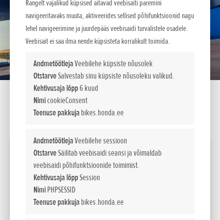
Rangelt vajalikud küpsised aitavad veebisaiti paremini
navigeeritavaks muuta, aktiveerides sellised põhifunktsioonid nagu
lehel navigeerimine ja juurdepääs veebisaidi turvalistele osadele.
Veebisait ei saa ilma nende küpsisteta korralikult toimida.
Andmetöötleja
Veebilehe küpsiste nõusolek
Otstarve
Salvestab sinu küpsiste nõusoleku valikud.
Kehtivusaja lõpp
6 kuud
Nimi
cookieConsent
Teenuse pakkuja
bikes.honda.ee
SEADISTA LIISINGUKALKULAATOR
Andmetöötleja
Veebilehe sessioon
2026 CBR1000RR-R FIREBLADE
Otstarve
Säilitab veebisaidi seansi ja võimaldab
veebisaidi põhifunktsioonide toimimist.
Võimsus
Kehtivusaja lõpp
Session
kW / pmin
160kW/14,000min-1
Nimi
PHPSESSID
(95/1/EC)
Teenuse pakkuja
bikes.honda.ee
23 865
Maksumus