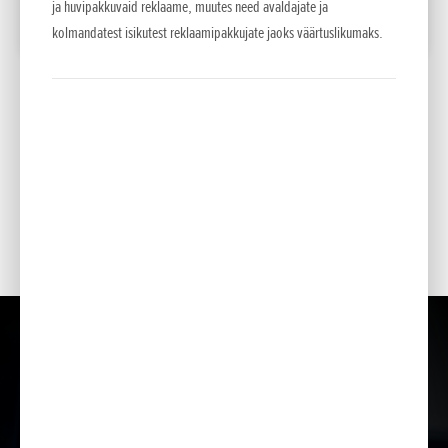
ja huvipakkuvaid reklaame, muutes need avaldajate ja
LISA VÕRDLUSESSE
kolmandatest isikutest reklaamipakkujate jaoks väärtuslikumaks.
*
Soovituslikud jaemüügihinnad.
Esitatud hinnad, põhivarustus ja lisavarustuse valik on teavitava iseloomuga . NCG
Import Baltics OÜ jätab õiguse muuta hindu ja varustuse loetelu või lõpetada mõne
mudeli müük ette teatamata.
Hinnad sisaldavad käibemaksu.