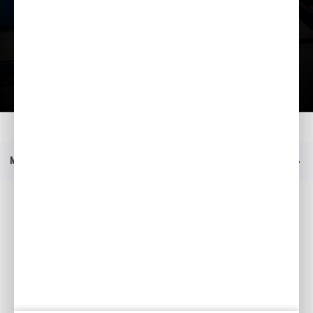
Kataloog
Kodu
Mudelid
CBR1000RR-R FIREBLADE
Hinnakiri
Menüü
Sotsiaalmeedia
Facebook
YouTube