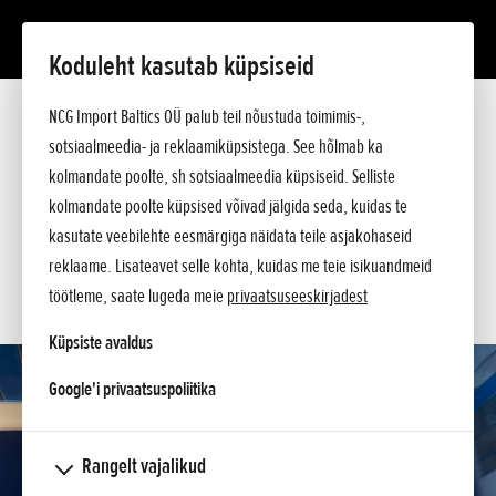
Koduleht kasutab küpsiseid
CBR1000RR-R FIREBLADE
NCG Import Baltics OÜ palub teil nõustuda toimimis-,
Tutvustus
Tehnilised andmed
sotsiaalmeedia- ja reklaamiküpsistega. See hõlmab ka
Hinnakiri
kolmandate poolte, sh sotsiaalmeedia küpsiseid. Selliste
KÜSI PAKKUMIST
Argumendid
kolmandate poolte küpsised võivad jälgida seda, kuidas te
Küsi lisa
SOOVIN TEENINDUSE AEGA
kasutate veebilehte eesmärgiga näidata teile asjakohaseid
reklaame. Lisateavet selle kohta, kuidas me teie isikuandmeid
KONTAKT
töötleme, saate lugeda meie
privaatsuseeskirjadest
Küpsiste avaldus
opens in a new tab
Google'i privaatsuspoliitika
Rangelt vajalikud