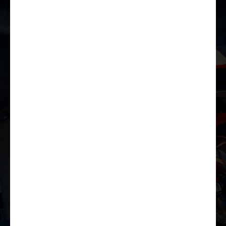
Lae tutvustus alla
Lisavarustus