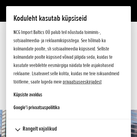
Koduleht kasutab küpsiseid
CMX1100 REBEL
NCG Import Baltics OÜ palub teil nõustuda toimimis-,
Tutvustus
CMX1100T Rebel ja Special Edition
sotsiaalmeedia- ja reklaamiküpsistega. See hõlmab ka
Tehnilised andmed
kolmandate poolte, sh sotsiaalmeedia küpsiseid. Selliste
KÜSI PAKKUMIST
Hinnakiri
kolmandate poolte küpsised võivad jälgida seda, kuidas te
Argumendid
SOOVIN PROOVISÕIDULE
kasutate veebilehte eesmärgiga näidata teile asjakohaseid
Küsi lisa
reklaame. Lisateavet selle kohta, kuidas me teie isikuandmeid
SOOVIN TEENINDUSE AEGA
töötleme, saate lugeda meie
privaatsuseeskirjadest
KONTAKT
Küpsiste avaldus
opens in a new tab
Google'i privaatsuspoliitika
Rangelt vajalikud