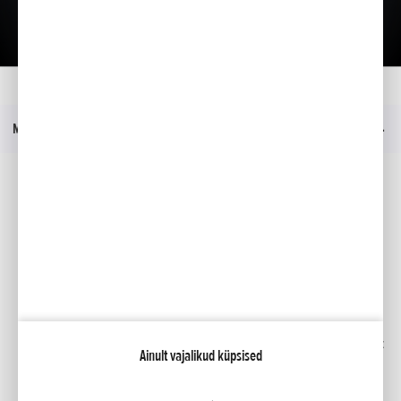
Kataloog
Kodu
Mudelid
CMX1100 REBEL
Menüü
Sotsiaalmeedia
Facebook
YouTube
Kindlustus
Kataloogid
Liising
Minu Honda
Honda RoadSync
Ainult vajalikud küpsised