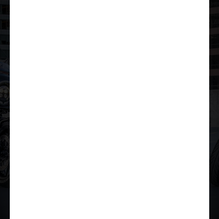
Lae tutvustus alla
Lisavarustus