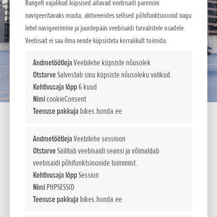
Rangelt vajalikud küpsised aitavad veebisaiti paremini
navigeeritavaks muuta, aktiveerides sellised põhifunktsioonid nagu
lehel navigeerimine ja juurdepääs veebisaidi turvalistele osadele.
Veebisait ei saa ilma nende küpsisteta korralikult toimida.
Andmetöötleja
Veebilehe küpsiste nõusolek
Otstarve
Salvestab sinu küpsiste nõusoleku valikud.
Kehtivusaja lõpp
6 kuud
Nimi
cookieConsent
Teenuse pakkuja
bikes.honda.ee
Andmetöötleja
Veebilehe sessioon
Meis kõigis on mässaja.
Otstarve
Säilitab veebisaidi seansi ja võimaldab
veebisaidi põhifunktsioonide toimimist.
Asi pole vaid selles, kust te tulete, vaid selles, kuhu te lähete.
Kehtivusaja lõpp
Session
Ja uus CMX1100 Rebel on loodud viima teid sinna ainulaadses
Nimi
PHPSESSID
tänavasõidu stiilis. Kahesilindrilise mootori suurem võimsus
Teenuse pakkuja
bikes.honda.ee
surub jõuliselt madalatelt pööretelt otse läbi keskmiste