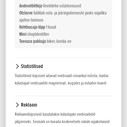
pöörete. Avaram sõiduasend – tõstetud ja juhi poole tagasi
Andmetöötleja
Veebilehe ostuteenused
tõmmatud juhtraud, ettepoole viidud jalatoed ja 10 mm
Otstarve
Säilitab ostu- ja päringuteenuste jaoks vajaliku
kõrgem sadul – tagab mugavama ja kindlama asendi. Ja
ajutise tunnuse.
Kehtivusaja lõpp
1 kuud
uhiuus 5-tolline TFT-ekraan koos Honda RoadSynci
Nimi
shopIdentifier
nutitelefoni ühenduvusega hoiab teid sõidu ajal kõigega
Teenuse pakkuja
bikes.honda.ee
kursis.
Pikk, madal ja kaunis
CMX1100 Rebel on ka sihvakas.
Statistilised
Statistilised küpsised aitavad veebisaidi omanikul mõista, kuidas
710 mm kõrgune sadul tagab lihtsa juhitavuse väikesel
külastajad veebisaidile reageerivad, kogudes ja esitades teavet.
kiirusel ja jala hõlpsa mahatoetamise. Ja detailid on täpselt
õiged. Laineline 13,6-liitrine äärikuta kütusepaak paikneb
jõulise mootori kohal. Nii eesmised kui ka tagumised
Reklaam
porilauad on valmistatud 1 mm paksusest terasest ja
Reklaamiküpsiseid kasutatakse külastajate veebisaitidel
kinnitatud valualumiiniumi külge. Mootorratta disaini tõeline
jälgimiseks. Eesmärk on kuvada konkreetsele isikule asjakohaseid
klassika – ümar esituli – on saanud moodsa nüansi: Rebeli