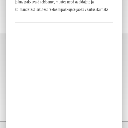
ja huvipakkuvaid reklaame, muutes need avaldajate ja
kolmandatest isikutest reklaamipakkujate jaoks väärtuslikumaks.
EV
(2)
Kodu
Mudelid