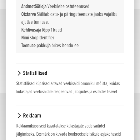
Andmetöötleja
Veebilehe ostuteenused
Otstarve
Säilitab ostu- ja päringuteenuste jaoks vajaliku
Custom
ajutise tunnuse.
(2)
Kehtivusaja lõpp
1 kuud
Nimi
shopIdentifier
Teenuse pakkuja
bikes.honda.ee
Statistilised
Statistilised küpsised aitavad veebisaidi omanikul mõista, kuidas
külastajad veebisaidile reageerivad, kogudes ja esitades teavet.
Adventure
(8)
Reklaam
Reklaamiküpsiseid kasutatakse külastajate veebisaitidel
jälgimiseks. Eesmärk on kuvada konkreetsele isikule asjakohaseid