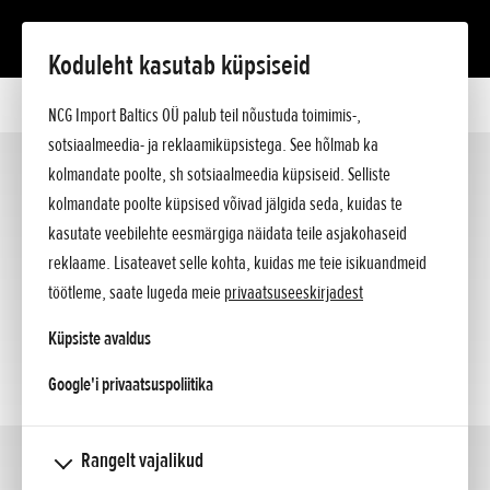
Koduleht kasutab küpsiseid
Mootorrattad
NCG Import Baltics OÜ palub teil nõustuda toimimis-,
Rollerid/125cc
sotsiaalmeedia- ja reklaamiküpsistega. See hõlmab ka
ATV
kolmandate poolte, sh sotsiaalmeedia küpsiseid. Selliste
Supersport
(4)
kolmandate poolte küpsised võivad jälgida seda, kuidas te
Offroad
kasutate veebilehte eesmärgiga näidata teile asjakohaseid
reklaame. Lisateavet selle kohta, kuidas me teie isikuandmeid
töötleme, saate lugeda meie
privaatsuseeskirjadest
Küpsiste avaldus
opens in a new tab
Google'i privaatsuspoliitika
Rangelt vajalikud
Touring
(3)