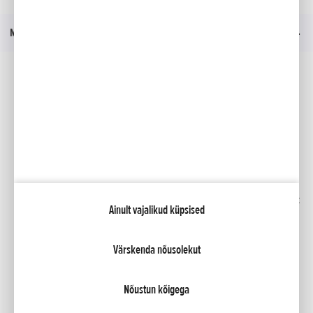
Menüü
Sotsiaalmeedia
Facebook
YouTube
Kindlustus
Kataloogid
Liising
Minu Honda
Honda RoadSync
Ainult vajalikud küpsised
Värskenda nõusolekut
NCG Import Baltics OÜ
Privaatsustingimused ja küpsiste poliitika
Küpsiste seaded
Nõustun kõigega