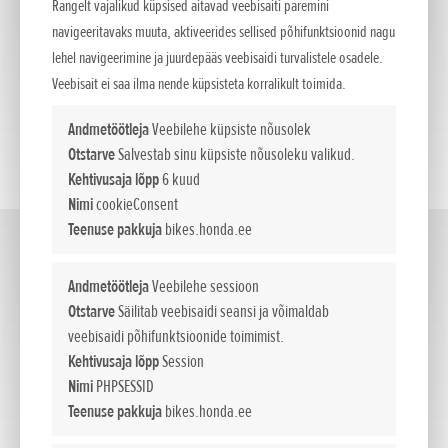
Rangelt vajalikud küpsised aitavad veebisaiti paremini
navigeeritavaks muuta, aktiveerides sellised põhifunktsioonid nagu
lehel navigeerimine ja juurdepääs veebisaidi turvalistele osadele.
Veebisait ei saa ilma nende küpsisteta korralikult toimida.
Andmetöötleja
Veebilehe küpsiste nõusolek
Otstarve
Salvestab sinu küpsiste nõusoleku valikud.
Kehtivusaja lõpp
6 kuud
Nimi
cookieConsent
Teenuse pakkuja
bikes.honda.ee
Street
(7)
Andmetöötleja
Veebilehe sessioon
Otstarve
Säilitab veebisaidi seansi ja võimaldab
veebisaidi põhifunktsioonide toimimist.
Kehtivusaja lõpp
Session
Nimi
PHPSESSID
Teenuse pakkuja
bikes.honda.ee